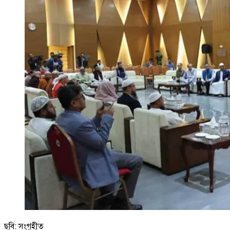
ছবি: সংগৃহীত