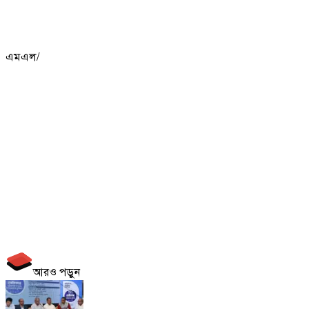
এমএল/
আরও পড়ুন