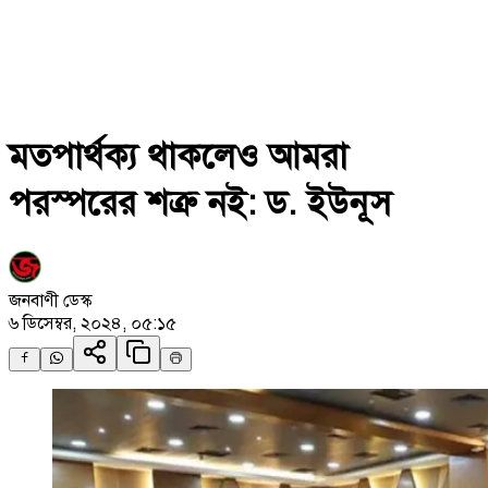
মতপার্থক্য থাকলেও আমরা
পরস্পরের শত্রু নই: ড. ইউনূস
জনবাণী ডেস্ক
৬ ডিসেম্বর, ২০২৪, ০৫:১৫