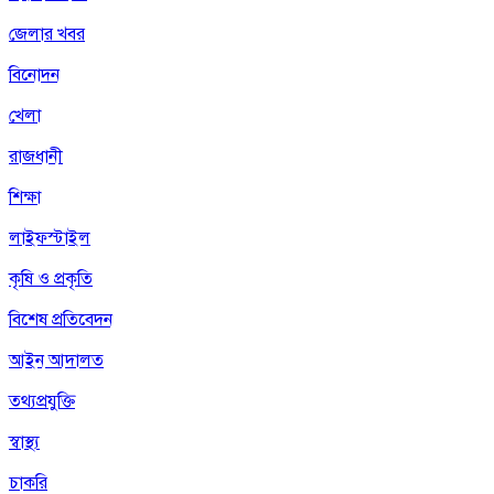
জেলার খবর
বিনোদন
খেলা
রাজধানী
শিক্ষা
লাইফস্টাইল
কৃষি ও প্রকৃতি
বিশেষ প্রতিবেদন
আইন আদালত
তথ্যপ্রযুক্তি
স্বাস্থ্য
চাকরি