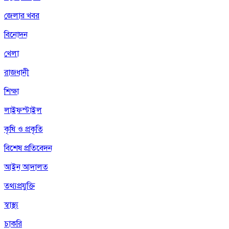
জেলার খবর
বিনোদন
খেলা
রাজধানী
শিক্ষা
লাইফস্টাইল
কৃষি ও প্রকৃতি
বিশেষ প্রতিবেদন
আইন আদালত
তথ্যপ্রযুক্তি
স্বাস্থ্য
চাকরি