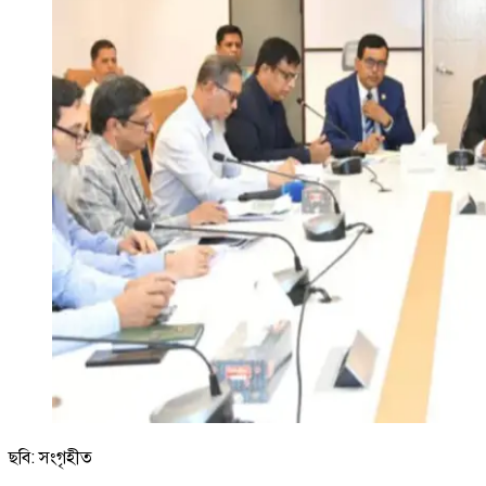
ছবি: সংগৃহীত