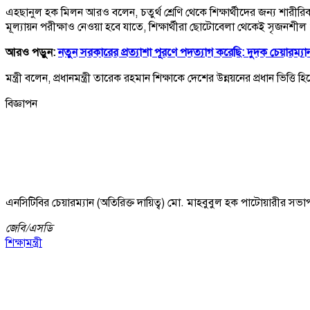
এহছানুল হক মিলন আরও বলেন, চতুর্থ শ্রেণি থেকে শিক্ষার্থীদের জন্য শারীরি
মূল্যায়ন পরীক্ষাও নেওয়া হবে যাতে, শিক্ষার্থীরা ছোটোবেলা থেকেই সৃজনশীল 
আরও পড়ুন:
নতুন সরকারের প্রত্যাশা পূরণে পদত্যাগ করেছি: দুদক চেয়ারম্যা
মন্ত্রী বলেন, প্রধানমন্ত্রী তারেক রহমান শিক্ষাকে দেশের উন্নয়নের প্রধান ভিত
বিজ্ঞাপন
এনসিটিবির চেয়ারম্যান (অতিরিক্ত দায়িত্ব) মো. মাহবুবুল হক পাটোয়ারীর সভাপতিত্
জেবি/
এসডি
শিক্ষামন্ত্রী