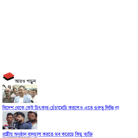
আরও পড়ুন
বিদেশ থেকে কেউ চিৎকার-চেঁচামেচি করলেও এতে গুরুত্ব দিচ্ছি না
রাষ্ট্রীয় অনুষ্ঠান বানচাল করতে মব করেছে কিছু ব্যক্তি