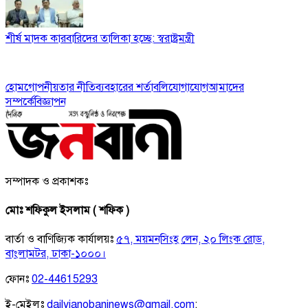
শীর্ষ মাদক কারবারিদের তালিকা হচ্ছে: স্বরাষ্ট্রমন্ত্রী
হোম
গোপনীয়তার নীতি
ব্যবহারের শর্তাবলি
যোগাযোগ
আমাদের
সম্পর্কে
বিজ্ঞাপন
সম্পাদক ও প্রকাশকঃ
মোঃ শফিকুল ইসলাম ( শফিক )
বার্তা ও বাণিজ্যিক কার্যালয়ঃ
৫৭, ময়মনসিংহ লেন, ২০ লিংক রোড,
বাংলামটর, ঢাকা-১০০০।
ফোনঃ
02-44615293
ই-মেইলঃ
dailyjanobaninews@gmail.com
;