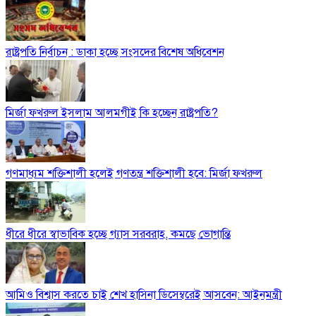
রাষ্ট্রপতি নির্বাচন : ডাকা হচ্ছে সংসদের বিশেষ অধিবেশন
মির্জা ফখরুল ইসলাম আলমগীই কি হচ্ছেন রাষ্ট্রপতি?
গণমাধ্যম শক্তিশালী হলেই গণতন্ত্র শক্তিশালী হবে: মির্জা ফখরুল
ধীরে ধীরে স্বাভাবিক হচ্ছে গ্যাস সরবরাহ, কমছে ভোগান্তি
আমিও বিশ্বাস করতে চাই শেখ হাসিনা ডিসেম্বরেই আসবেন: আইনমন্ত্রী