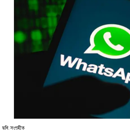
ছবি: সংগৃহীত