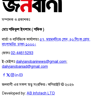
সম্পাদক ও প্রকাশকঃ
মোঃ শফিকুল ইসলাম ( শফিক )
বার্তা ও বাণিজ্যিক কার্যালয়ঃ
৫৭, ময়মনসিংহ লেন, ২০ লিংক রোড,
বাংলামটর, ঢাকা-১০০০।
ফোনঃ
02-44615293
ই-মেইলঃ
dailyjanobaninews@gmail.com
;
dailyjanobaniad@gmail.com
জনবাণী এর সকল স্বত্ব সংরক্ষিত। কপিরাইট ©
২০২৬
Developed by:
AB Infotech LTD