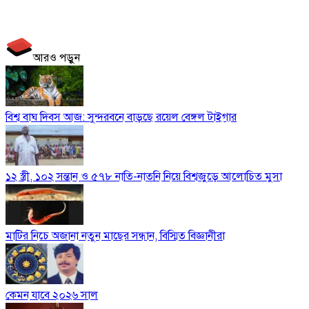
আরও পড়ুন
বিশ্ব বাঘ দিবস আজ: সুন্দরবনে বাড়ছে রয়েল বেঙ্গল টাইগার
১২ স্ত্রী, ১০২ সন্তান ও ৫৭৮ নাতি-নাতনি নিয়ে বিশ্বজুড়ে আলোচিত মুসা
মাটির নিচে অজানা নতুন মাছের সন্ধান, বিস্মিত বিজ্ঞানীরা
কেমন যাবে ২০২৬ সাল