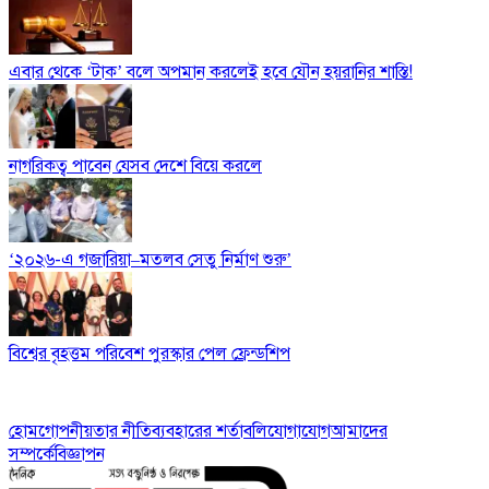
এবার থেকে ‘টাক’ বলে অপমান করলেই হবে যৌন হয়রানির শাস্তি!
নাগরিকত্ব পাবেন যেসব দেশে বিয়ে করলে
‘২০২৬-এ গজারিয়া–মতলব সেতু নির্মাণ শুরু’
বিশ্বের বৃহত্তম পরিবেশ পুরস্কার পেল ফ্রেন্ডশিপ
হোম
গোপনীয়তার নীতি
ব্যবহারের শর্তাবলি
যোগাযোগ
আমাদের
সম্পর্কে
বিজ্ঞাপন