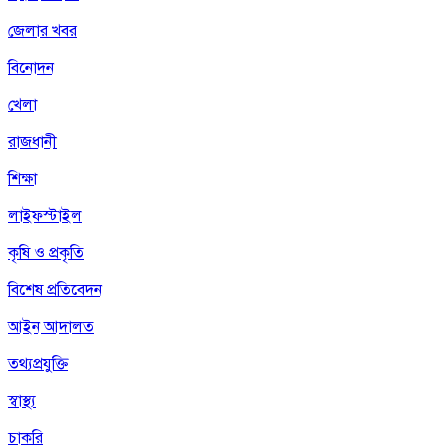
জেলার খবর
বিনোদন
খেলা
রাজধানী
শিক্ষা
লাইফস্টাইল
কৃষি ও প্রকৃতি
বিশেষ প্রতিবেদন
আইন আদালত
তথ্যপ্রযুক্তি
স্বাস্থ্য
চাকরি