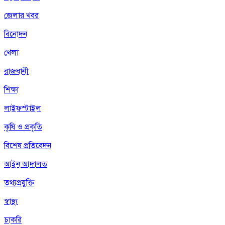
জেলার খবর
বিনোদন
খেলা
রাজধানী
শিক্ষা
লাইফস্টাইল
কৃষি ও প্রকৃতি
বিশেষ প্রতিবেদন
আইন আদালত
তথ্যপ্রযুক্তি
স্বাস্থ্য
চাকরি