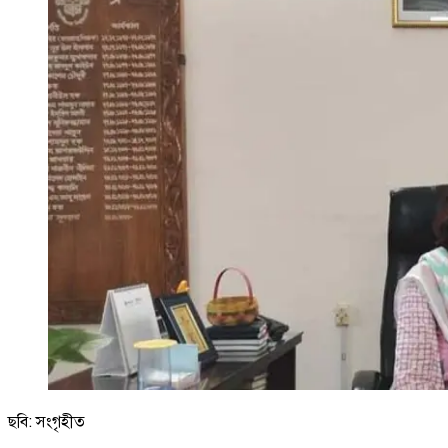
ছবি: সংগৃহীত