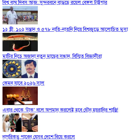
বিশ্ব বাঘ দিবস আজ: সুন্দরবনে বাড়ছে রয়েল বেঙ্গল টাইগার
১২ স্ত্রী, ১০২ সন্তান ও ৫৭৮ নাতি-নাতনি নিয়ে বিশ্বজুড়ে আলোচিত মুসা
মাটির নিচে অজানা নতুন মাছের সন্ধান, বিস্মিত বিজ্ঞানীরা
কেমন যাবে ২০২৬ সাল
এবার থেকে ‘টাক’ বলে অপমান করলেই হবে যৌন হয়রানির শাস্তি!
নাগরিকত্ব পাবেন যেসব দেশে বিয়ে করলে