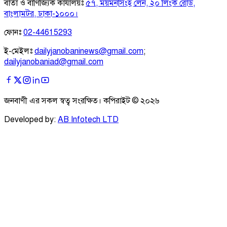
বার্তা ও বাণিজ্যিক কার্যালয়ঃ
৫৭, ময়মনসিংহ লেন, ২০ লিংক রোড,
বাংলামটর, ঢাকা-১০০০।
ফোনঃ
02-44615293
ই-মেইলঃ
dailyjanobaninews@gmail.com
;
dailyjanobaniad@gmail.com
জনবাণী এর সকল স্বত্ব সংরক্ষিত। কপিরাইট ©
২০২৬
Developed by:
AB Infotech LTD