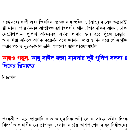
এরইমধ্যে বাদী এবং ভিকটিম নুরুজ্জামান জনির ৭ (সাত) মাসের অন্তঃসত্তা
স্ত্রী মুনিয়া পারভিনসহ আত্মীস্বজনরা খিলগাঁও থানা, ডিবি দক্ষিন অফিস, ঢাকা
মেট্রোপলিটন পুলিশ অফিসসহ বিভিন্ন থানায় হন্য হয়ে খুঁজে বেড়ায়।
আসামিরা জনিকে আটক করেননি বলে জানান। প্রায় ২ দিন ধরে খোঁজাখুজি
করার পরেও নুরুজ্জামান জনির কোনো সন্ধান পাওয়া যায়নি।
আরও পড়ুন:
আবু সাঈদ হত্যা মামলায় দুই পুলিশ সদস্য ৪
দিনের রিমান্ডে
বিজ্ঞাপন
পরবর্তীতে ২১ জানুযারি রাত আনুমানিক ৩টা থেকে সাড়ে ৩টার দিকে
খিলগাঁও থানাধীন জোড়াপুকুর খেলার মাঠের আশপাশের মানুষ নির্যাতনের