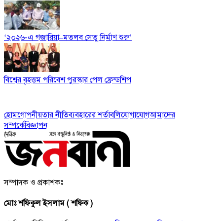
‘২০২৬-এ গজারিয়া–মতলব সেতু নির্মাণ শুরু’
বিশ্বের বৃহত্তম পরিবেশ পুরস্কার পেল ফ্রেন্ডশিপ
হোম
গোপনীয়তার নীতি
ব্যবহারের শর্তাবলি
যোগাযোগ
আমাদের
সম্পর্কে
বিজ্ঞাপন
সম্পাদক ও প্রকাশকঃ
মোঃ শফিকুল ইসলাম ( শফিক )