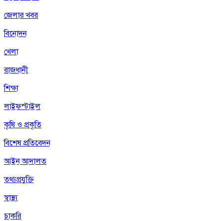
জেলার খবর
বিনোদন
খেলা
রাজধানী
শিক্ষা
লাইফস্টাইল
কৃষি ও প্রকৃতি
বিশেষ প্রতিবেদন
আইন আদালত
তথ্যপ্রযুক্তি
স্বাস্থ্য
চাকরি