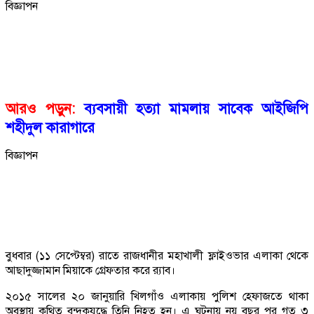
বিজ্ঞাপন
আরও পড়ুন:
ব্যবসায়ী হত্যা মামলায় সাবেক আইজিপি
শহীদুল কারাগারে
বিজ্ঞাপন
বুধবার (১১ সেপ্টেম্বর) রাতে রাজধানীর মহাখালী ফ্লাইওভার এলাকা থেকে
আছাদুজ্জামান মিয়াকে গ্রেফতার করে র‌্যাব।
২০১৫ সালের ২০ জানুয়ারি খিলগাঁও এলাকায় পুলিশ হেফাজতে থাকা
অবস্থায় কথিত বন্দুকযুদ্ধে তিনি নিহত হন। এ ঘটনায় নয় বছর পর গত ৩