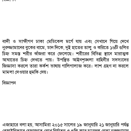
বাদী ও সাক্ষীগণ ঢাকা মেডিকেল মর্গে যায় এবং সেখানে গিয়ে দেখে
নুরুজ্জামানের বুকের বামে, ডান দিকে, দুই হাতের তালু ও করিতে ১৬টি গুলির
চিহ্ন সমস্ত শরীর ঝাঁজরা করে ফেলেছে। শরীরের বিভিন্ন স্থানে মারাত্মক
আঘাতের চিহ্ন দেখতে পায়। উপস্থিত আইনশৃঙ্খলা বাহিনীর সদস্যদের
জিজ্ঞাসা করলে তারা কর্কশ ভাষায় গালিগালাজ করে। লাশ গ্রহণ না করলে
মামলা দেওয়ার হুমকি দেয়।
বিজ্ঞাপন
এজাহারে বলা হয়, আসামিরা ২০১৫ সালের ১৯ জানুযারি ২১ জানুয়ারি পর্যন্ত
বেআইনিভাবে হেফাজতে রেখে নির্যাতন ও গুলি করে ছাত্রদল নেতা নুরুজ্জামান