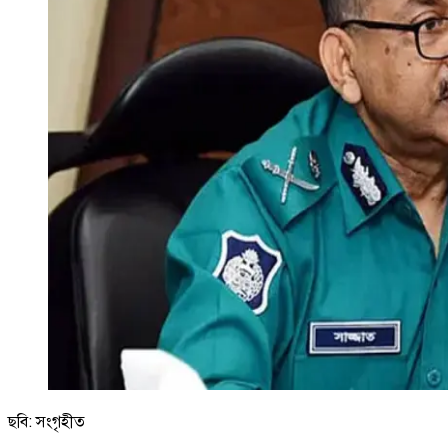
ছবি: সংগৃহীত