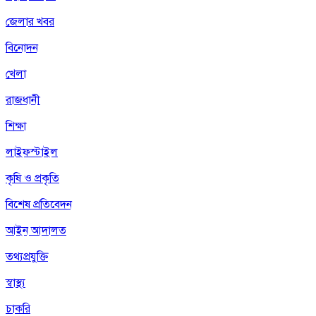
জেলার খবর
বিনোদন
খেলা
রাজধানী
শিক্ষা
লাইফস্টাইল
কৃষি ও প্রকৃতি
বিশেষ প্রতিবেদন
আইন আদালত
তথ্যপ্রযুক্তি
স্বাস্থ্য
চাকরি