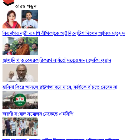
আরও পড়ুন
বিএনপির নারী এমপি বীথিকাকে আইনি নোটিশ দিলেন আসিফ মাহমুদ
জ্বালানি খাত বেসরকারিকরণ সার্বভৌমত্বের জন্য হুমকি: ফুয়াদ
হাসিনা ফিরে আসলে রক্তগঙ্গা বয়ে যাবে, কাউকে বাঁচতে দেবেন না
জরুরি সংবাদ সম্মেলন ডেকেছে এনসিপি