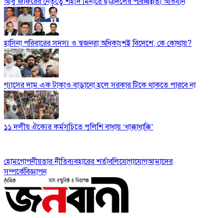
আবু জাফরের নেতৃত্বে শহীদ মিনারে ছাত্রদলের পরিচ্ছন্নতা অভিযান
হাসিনা পরিবারের সদস্য ও স্বজনরা অধিকাংশই বিদেশে, কে কোথায়?
গ্যাসের দাম এক টাকাও বাড়ানো হলে সরকার টিকে থাকতে পারবে না
১১ দলীয় ঐক্যের কর্মসূচিতে পুলিশি বাধায় ‘ধাক্কাধাক্কি’
হোম
গোপনীয়তার নীতি
ব্যবহারের শর্তাবলি
যোগাযোগ
আমাদের
সম্পর্কে
বিজ্ঞাপন