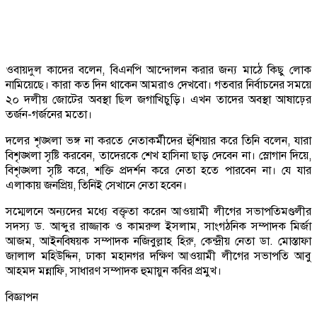
ওবায়দুল কাদের বলেন, বিএনপি আন্দোলন করার জন্য মাঠে কিছু লোক
নামিয়েছে। কারা কত দিন থাকেন আমরাও দেখবো। গতবার নির্বাচনের সময়ে
২০ দলীয় জোটের অবস্থা ছিল জগাখিচুড়ি। এখন তাদের অবস্থা আষাঢ়ের
তর্জন-গর্জনের মতো।
দলের শৃঙ্খলা ভঙ্গ না করতে নেতাকর্মীদের হুঁশিয়ার করে তিনি বলেন, যারা
বিশৃঙ্খলা সৃষ্টি করবেন, তাদেরকে শেখ হাসিনা ছাড় দেবেন না। স্লোগান দিয়ে,
বিশৃঙ্খলা সৃষ্টি করে, শক্তি প্রদর্শন করে নেতা হতে পারবেন না। যে যার
এলাকায় জনপ্রিয়, তিনিই সেখানে নেতা হবেন।
সম্মেলনে অন্যদের মধ্যে বক্তৃতা করেন আওয়ামী লীগের সভাপতিমণ্ডলীর
সদস্য ড. আব্দুর রাজ্জাক ও কামরুল ইসলাম, সাংগঠনিক সম্পাদক মির্জা
আজম, আইনবিষয়ক সম্পাদক নজিবুল্লাহ হিরু, কেন্দ্রীয় নেতা ডা. মোস্তাফা
জালাল মহিউদ্দিন, ঢাকা মহানগর দক্ষিণ আওয়ামী লীগের সভাপতি আবু
আহমদ মন্নাফি, সাধারণ সম্পাদক হুমায়ুন কবির প্রমুখ।
বিজ্ঞাপন