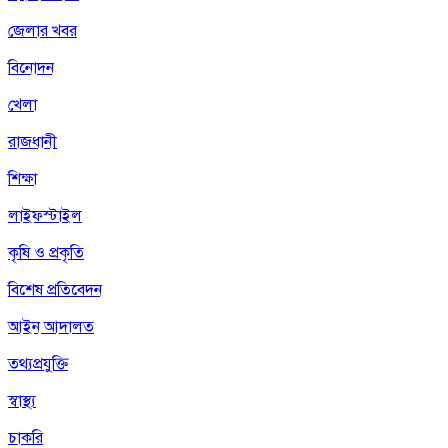
জেলার খবর
বিনোদন
খেলা
রাজধানী
শিক্ষা
লাইফস্টাইল
কৃষি ও প্রকৃতি
বিশেষ প্রতিবেদন
আইন আদালত
তথ্যপ্রযুক্তি
স্বাস্থ্য
চাকরি