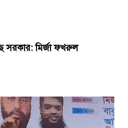
ে সরকার: মির্জা ফখরুল