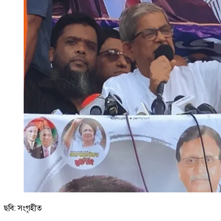
ছবি: সংগৃহীত