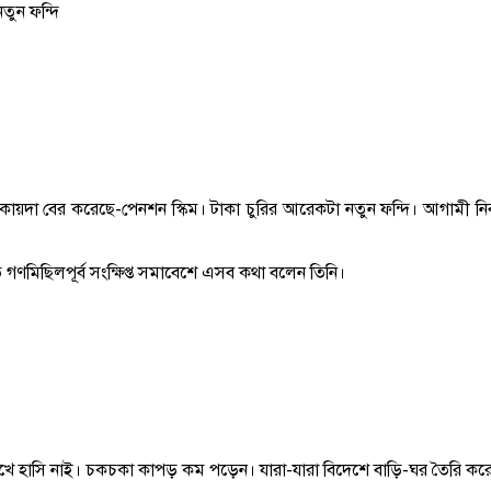
তুন ফন্দি
 বের করেছে-পেনশন স্কিম। টাকা চুরির আরেকটা নতুন ফন্দি। আগামী নির্বাচ
গণমিছিলপূর্ব সংক্ষিপ্ত সমাবেশে এসব কথা বলেন তিনি।
ুখে হাসি নাই। চকচকা কাপড় কম পড়েন। যারা-যারা বিদেশে বাড়ি-ঘর তৈরি করেছ