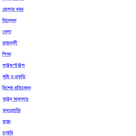
জেলার খবর
বিনোদন
খেলা
রাজধানী
শিক্ষা
লাইফস্টাইল
কৃষি ও প্রকৃতি
বিশেষ প্রতিবেদন
আইন আদালত
তথ্যপ্রযুক্তি
স্বাস্থ্য
চাকরি