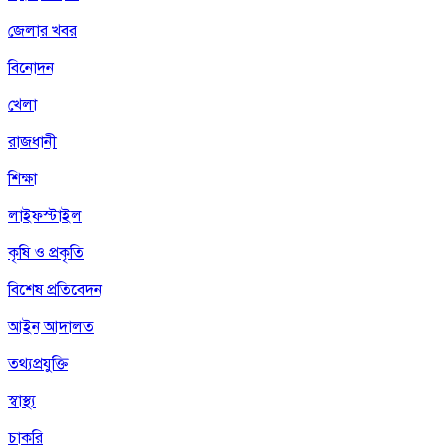
জেলার খবর
বিনোদন
খেলা
রাজধানী
শিক্ষা
লাইফস্টাইল
কৃষি ও প্রকৃতি
বিশেষ প্রতিবেদন
আইন আদালত
তথ্যপ্রযুক্তি
স্বাস্থ্য
চাকরি