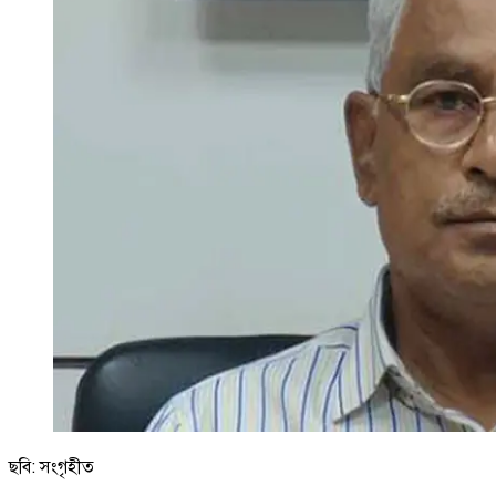
ছবি: সংগৃহীত