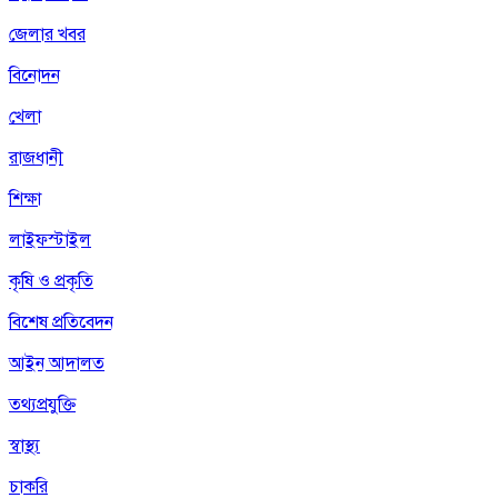
জেলার খবর
বিনোদন
খেলা
রাজধানী
শিক্ষা
লাইফস্টাইল
কৃষি ও প্রকৃতি
বিশেষ প্রতিবেদন
আইন আদালত
তথ্যপ্রযুক্তি
স্বাস্থ্য
চাকরি