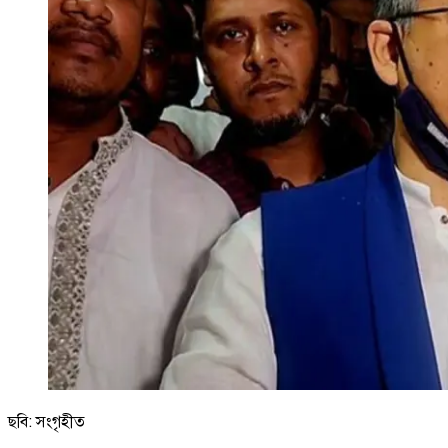
ছবি: সংগৃহীত