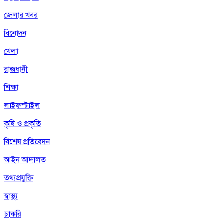
জেলার খবর
বিনোদন
খেলা
রাজধানী
শিক্ষা
লাইফস্টাইল
কৃষি ও প্রকৃতি
বিশেষ প্রতিবেদন
আইন আদালত
তথ্যপ্রযুক্তি
স্বাস্থ্য
চাকরি