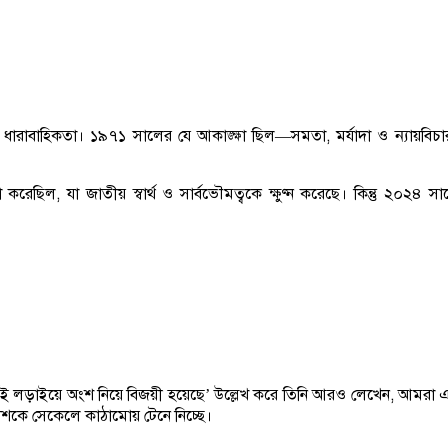
বাহিকতা। ১৯৭১ সালের যে আকাঙ্ক্ষা ছিল—সমতা, মর্যাদা ও ন্যায়বিচার—
রেছিল, যা জাতীয় স্বার্থ ও সার্বভৌমত্বকে ক্ষুণ্ন করেছে। কিন্তু ২০২৪ স
া এই লড়াইয়ে অংশ নিয়ে বিজয়ী হয়েছে’ উল্লেখ করে তিনি আরও লেখেন, আমরা একা
শকে সেকেলে কাঠামোয় টেনে নিচ্ছে।