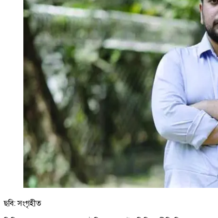
ছবি: সংগৃহীত