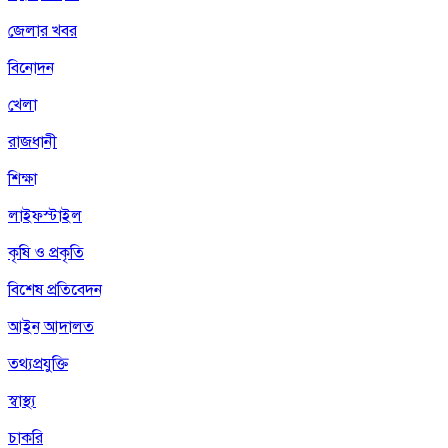
জেলার খবর
বিনোদন
খেলা
রাজধানী
শিক্ষা
লাইফস্টাইল
কৃষি ও প্রকৃতি
বিশেষ প্রতিবেদন
আইন আদালত
তথ্যপ্রযুক্তি
স্বাস্থ্য
চাকরি