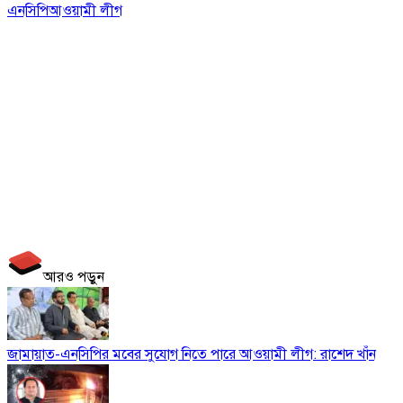
এনসিপি
আওয়ামী লীগ
আরও পড়ুন
জামায়াত-এনসিপির মবের সুযোগ নিতে পারে আওয়ামী লীগ: রাশেদ খাঁন