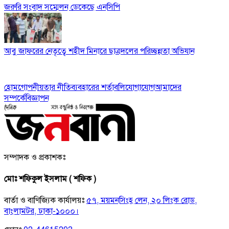
জরুরি সংবাদ সম্মেলন ডেকেছে এনসিপি
আবু জাফরের নেতৃত্বে শহীদ মিনারে ছাত্রদলের পরিচ্ছন্নতা অভিযান
হোম
গোপনীয়তার নীতি
ব্যবহারের শর্তাবলি
যোগাযোগ
আমাদের
সম্পর্কে
বিজ্ঞাপন
সম্পাদক ও প্রকাশকঃ
মোঃ শফিকুল ইসলাম ( শফিক )
বার্তা ও বাণিজ্যিক কার্যালয়ঃ
৫৭, ময়মনসিংহ লেন, ২০ লিংক রোড,
বাংলামটর, ঢাকা-১০০০।