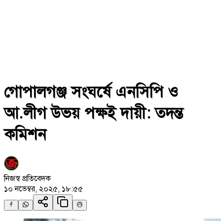
গোপালগঞ্জ সংঘর্ষে এনসিপি ও
আ.লীগ উভয় পক্ষই দায়ী: তদন্ত
কমিশন
নিজস্ব প্রতিবেদক
১০ নভেম্বর, ২০২৫, ১৮:৫৫