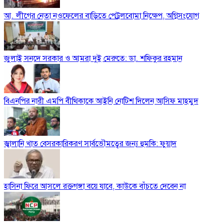
আ. লীগের নেতা নওফেলের বাড়িতে পেট্রলবোমা নিক্ষেপ, অগ্নিসংযোগ
জুলাই সনদে সরকার ও আমরা দুই মেরুতে: ডা. শফিকুর রহমান
বিএনপির নারী এমপি বীথিকাকে আইনি নোটিশ দিলেন আসিফ মাহমুদ
জ্বালানি খাত বেসরকারিকরণ সার্বভৌমত্বের জন্য হুমকি: ফুয়াদ
হাসিনা ফিরে আসলে রক্তগঙ্গা বয়ে যাবে, কাউকে বাঁচতে দেবেন না