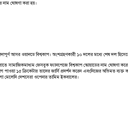
ের নাম ঘোষণা করা হয়।
্যাদাপূর্ণ আসর ওয়ানডে বিশ্বকাপ। অংশগ্রহণকারী ১০ দলের মধ্যে শেষ দল হিসে
তে সামাজিকমাধ্যম ফেসবুক ফ্যানপেজে বিশ্বকাপ স্কোয়াডের নাম ঘোষণা করেছে ব
পাওয়া ১৫ ক্রিকেটার তাদের জার্সি প্রদর্শন করেন এবংনিজের অভিমত ব্যক্ত কর
 জায়গা মেলেনি দেশসেরা ওপেনার তামিম ইকবালের।