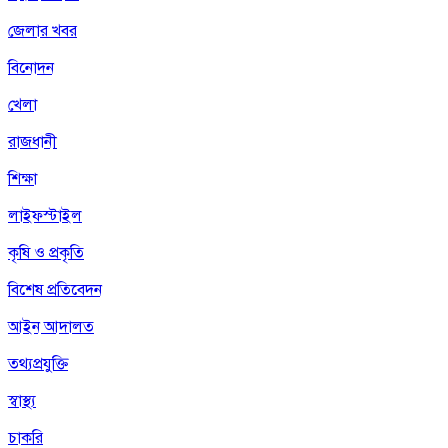
জেলার খবর
বিনোদন
খেলা
রাজধানী
শিক্ষা
লাইফস্টাইল
কৃষি ও প্রকৃতি
বিশেষ প্রতিবেদন
আইন আদালত
তথ্যপ্রযুক্তি
স্বাস্থ্য
চাকরি