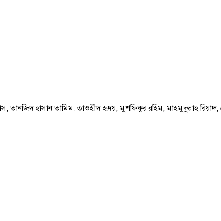
স, তানজিদ হাসান তামিম, তাওহীদ হৃদয়, মুশফিকুর রহিম, মাহমুদুল্লাহ রিয়া