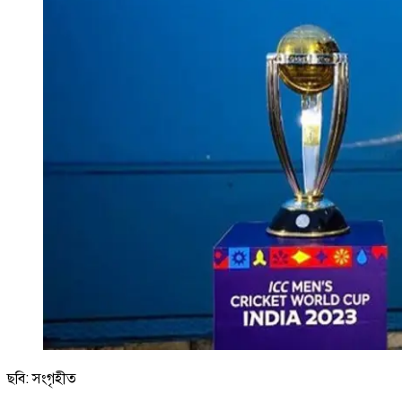
ছবি: সংগৃহীত