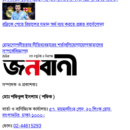
রদ্রিকে পেতে রিয়ালের সমান অর্থ ব্যয় করতে প্রস্তুত বার্সেলোনা
হোম
গোপনীয়তার নীতি
ব্যবহারের শর্তাবলি
যোগাযোগ
আমাদের
সম্পর্কে
বিজ্ঞাপন
সম্পাদক ও প্রকাশকঃ
মোঃ শফিকুল ইসলাম ( শফিক )
বার্তা ও বাণিজ্যিক কার্যালয়ঃ
৫৭, ময়মনসিংহ লেন, ২০ লিংক রোড,
বাংলামটর, ঢাকা-১০০০।
ফোনঃ
02-44615293