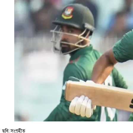
ছবি: সংগৃহীত