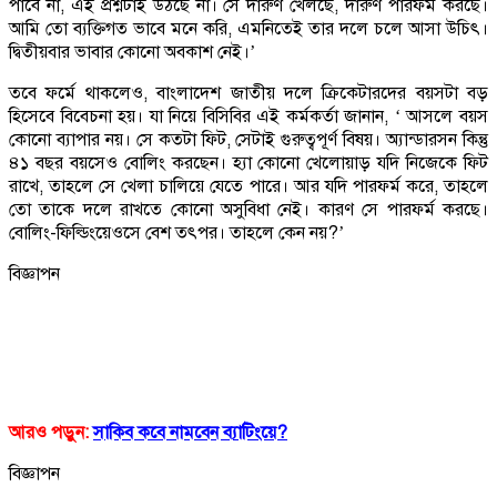
পাবে না, এই প্রশ্নটাই উঠছে না। সে দারুণ খেলছে, দারুণ পারফর্ম করছে।
আমি তো ব্যক্তিগত ভাবে মনে করি, এমনিতেই তার দলে চলে আসা উচিৎ।
দ্বিতীয়বার ভাবার কোনো অবকাশ নেই।’
তবে ফর্মে থাকলেও, বাংলাদেশ জাতীয় দলে ক্রিকেটারদের বয়সটা বড়
হিসেবে বিবেচনা হয়। যা নিয়ে বিসিবির এই কর্মকর্তা জানান, ‘ আসলে বয়স
কোনো ব্যাপার নয়। সে কতটা ফিট, সেটাই গুরুত্বপূর্ণ বিষয়। অ্যান্ডারসন কিন্তু
৪১ বছর বয়সেও বোলিং করছেন। হ্যা কোনো খেলোয়াড় যদি নিজেকে ফিট
রাখে, তাহলে সে খেলা চালিয়ে যেতে পারে। আর যদি পারফর্ম করে, তাহলে
তো তাকে দলে রাখতে কোনো অসুবিধা নেই। কারণ সে পারফর্ম করছে।
বোলিং-ফিল্ডিংয়েওসে বেশ তৎপর। তাহলে কেন নয়?’
বিজ্ঞাপন
আরও পড়ুন:
সাকিব কবে নামবেন ব্যাটিংয়ে?
বিজ্ঞাপন