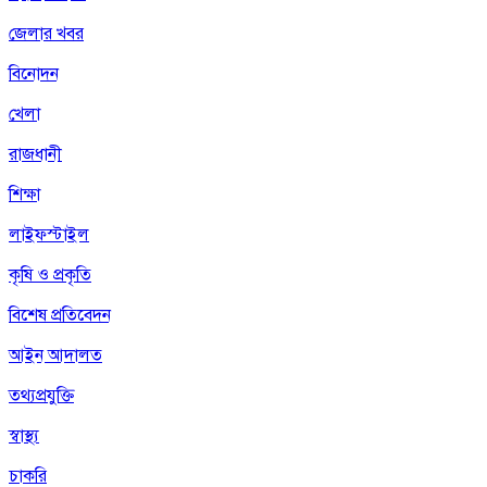
জেলার খবর
বিনোদন
খেলা
রাজধানী
শিক্ষা
লাইফস্টাইল
কৃষি ও প্রকৃতি
বিশেষ প্রতিবেদন
আইন আদালত
তথ্যপ্রযুক্তি
স্বাস্থ্য
চাকরি