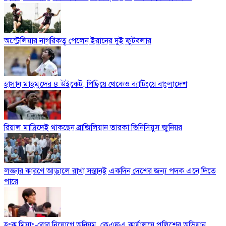
অস্ট্রেলিয়ার নাগরিকত্ব পেলেন ইরানের দুই ফুটবলার
হাসান মাহমুদের ৪ উইকেট, পিছিয়ে থেকেও ব্যাটিংয়ে বাংলাদেশ
রিয়াল মাদ্রিদেই থাকছেন ব্রাজিলিয়ান তারকা ভিনিসিয়ুস জুনিয়র
লজ্জার কারণে আড়ালে রাখা সন্তানই একদিন দেশের জন্য পদক এনে দিতে
পারে
হংক মিয়াং-বোর নিয়োগে অনিয়ম, কেএফএ কার্যালয়ে পুলিশের অভিযান