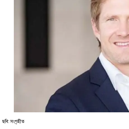
ছবি: সংগৃহীত