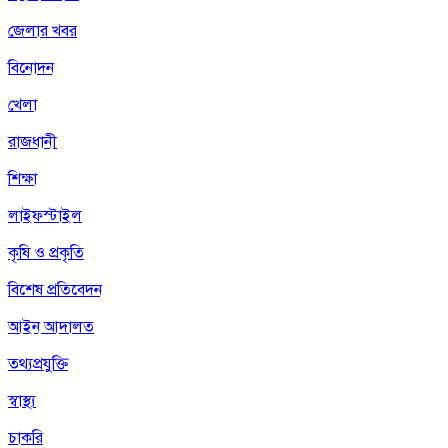
জেলার খবর
বিনোদন
খেলা
রাজধানী
শিক্ষা
লাইফস্টাইল
কৃষি ও প্রকৃতি
বিশেষ প্রতিবেদন
আইন আদালত
তথ্যপ্রযুক্তি
স্বাস্থ্য
চাকরি