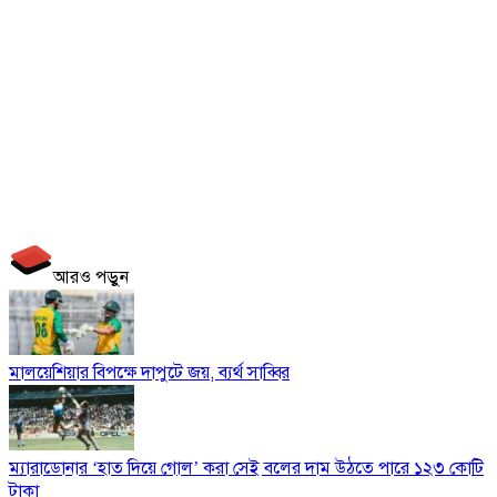
আরও পড়ুন
মালয়েশিয়ার বিপক্ষে দাপুটে জয়, ব্যর্থ সাব্বির
ম্যারাডোনার ‘হাত দিয়ে গোল’ করা সেই বলের দাম উঠতে পারে ১২৩ কোটি
টাকা