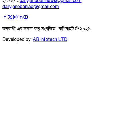
ই-মেইলঃ
dailyjanobaninews@gmail.com
;
dailyjanobaniad@gmail.com
জনবাণী এর সকল স্বত্ব সংরক্ষিত। কপিরাইট ©
২০২৬
Developed by:
AB Infotech LTD