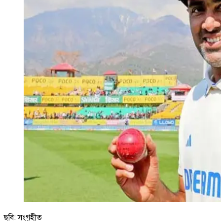
ছবি: সংগৃহীত