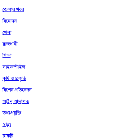
জেলার খবর
বিনোদন
খেলা
রাজধানী
শিক্ষা
লাইফস্টাইল
কৃষি ও প্রকৃতি
বিশেষ প্রতিবেদন
আইন আদালত
তথ্যপ্রযুক্তি
স্বাস্থ্য
চাকরি