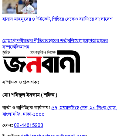
হাসান মাহমুদের ৪ উইকেট, পিছিয়ে থেকেও ব্যাটিংয়ে বাংলাদেশ
হোম
গোপনীয়তার নীতি
ব্যবহারের শর্তাবলি
যোগাযোগ
আমাদের
সম্পর্কে
বিজ্ঞাপন
সম্পাদক ও প্রকাশকঃ
মোঃ শফিকুল ইসলাম ( শফিক )
বার্তা ও বাণিজ্যিক কার্যালয়ঃ
৫৭, ময়মনসিংহ লেন, ২০ লিংক রোড,
বাংলামটর, ঢাকা-১০০০।
ফোনঃ
02-44615293