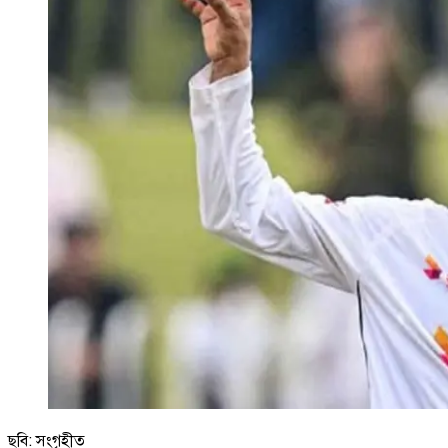
ছবি: সংগৃহীত