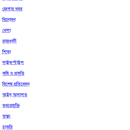
জেলার খবর
বিনোদন
খেলা
রাজধানী
শিক্ষা
লাইফস্টাইল
কৃষি ও প্রকৃতি
বিশেষ প্রতিবেদন
আইন আদালত
তথ্যপ্রযুক্তি
স্বাস্থ্য
চাকরি