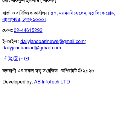
মোঃ শফিকুল ইসলাম ( শফিক )
বার্তা ও বাণিজ্যিক কার্যালয়ঃ
৫৭, ময়মনসিংহ লেন, ২০ লিংক রোড,
বাংলামটর, ঢাকা-১০০০।
ফোনঃ
02-44615293
ই-মেইলঃ
dailyjanobaninews@gmail.com
;
dailyjanobaniad@gmail.com
জনবাণী এর সকল স্বত্ব সংরক্ষিত। কপিরাইট ©
২০২৬
Developed by:
AB Infotech LTD