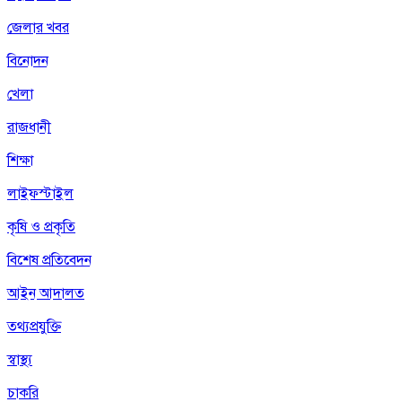
জেলার খবর
বিনোদন
খেলা
রাজধানী
শিক্ষা
লাইফস্টাইল
কৃষি ও প্রকৃতি
বিশেষ প্রতিবেদন
আইন আদালত
তথ্যপ্রযুক্তি
স্বাস্থ্য
চাকরি