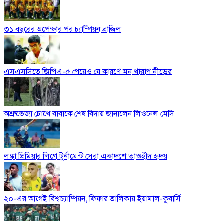
৩১ বছরের অপেক্ষার পর চ্যাম্পিয়ন ব্রাজিল
এসএসসিতে জিপিএ-৫ পেয়েও যে কারণে মন খারাপ নীড়ের
অশ্রুভেজা চোখে বাবাকে শেষ বিদায় জানালেন লিওনেল মেসি
লঙ্কা প্রিমিয়ার লিগে টুর্নামেন্ট সেরা একাদশে তাওহীদ হৃদয়
২০-এর আগেই বিশ্বচ্যাম্পিয়ন, ফিফার তালিকায় ইয়ামাল-কুবার্সি