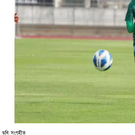
ছবি: সংগৃহীত