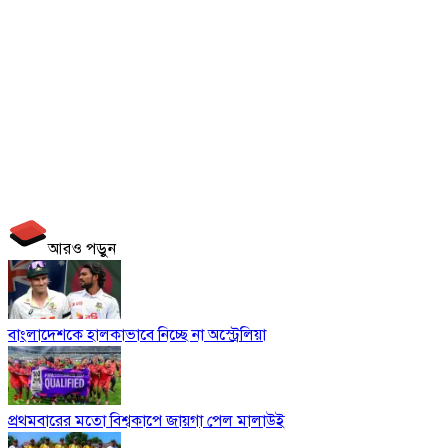
আরও পড়ুন
বাংলাদেশকে হালকাভাবে নিচ্ছে না অস্ট্রেলিয়া
প্রথমবারের মতো বিশ্বকাপে জায়গা পেল মালাউই