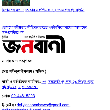
বিপিএলে দল নিতে চায় এলপিএল চ্যাম্পিয়ন গল গ্যালান্টস
হোম
গোপনীয়তার নীতি
ব্যবহারের শর্তাবলি
যোগাযোগ
আমাদের
সম্পর্কে
বিজ্ঞাপন
সম্পাদক ও প্রকাশকঃ
মোঃ শফিকুল ইসলাম ( শফিক )
বার্তা ও বাণিজ্যিক কার্যালয়ঃ
৫৭, ময়মনসিংহ লেন, ২০ লিংক রোড,
বাংলামটর, ঢাকা-১০০০।
ফোনঃ
02-44615293
ই-মেইলঃ
dailyjanobaninews@gmail.com
;