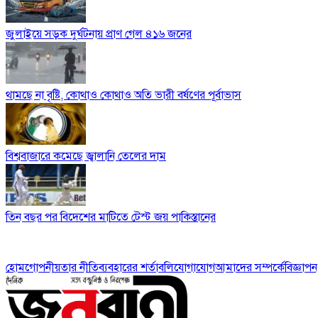
জুলাইয়ে সড়ক দুর্ঘটনায় প্রাণ গেল ৪১৬ জনের
থামছে না বৃষ্টি, কোথাও কোথাও অতি ভারী বর্ষণের পূর্বাভাস
বিশ্ববাজারে কমেছে জ্বালানি তেলের দাম
তিন বছর পর বিদেশের মাটিতে টেস্ট জয় পাকিস্তানের
হোম
গোপনীয়তার নীতি
ব্যবহারের শর্তাবলি
যোগাযোগ
আমাদের সম্পর্কে
বিজ্ঞাপন