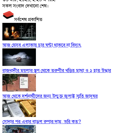
সকল সংবাদ দেখানো শেষ।
সর্বশেষ প্রকাশিত
আজ যেসব এলাকায় চার ঘণ্টা থাকবে না বিদ্যুৎ
রাজধানীর ময়লার স্তূপ থেকে তরুণীর খণ্ডিত মাথা ও ২ হাত উদ্ধার
আজ থেকে দর্শনার্থীদের জন্য উন্মুক্ত জুলাই স্মৃতি জাদুঘর
সোনার পর এবার বাড়ল রুপার দাম, ভরি কত?