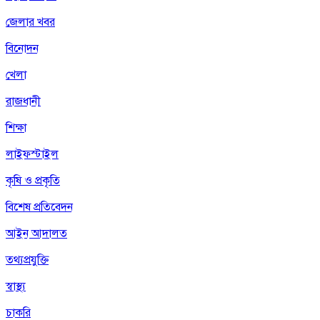
জেলার খবর
বিনোদন
খেলা
রাজধানী
শিক্ষা
লাইফস্টাইল
কৃষি ও প্রকৃতি
বিশেষ প্রতিবেদন
আইন আদালত
তথ্যপ্রযুক্তি
স্বাস্থ্য
চাকরি