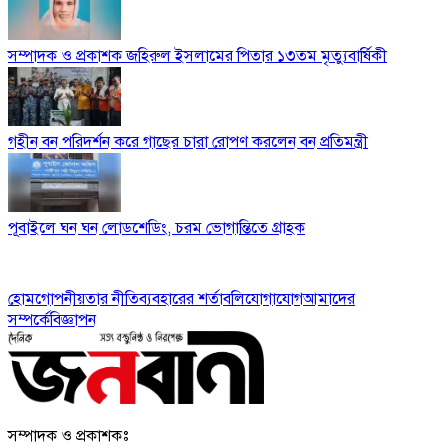
সম্পাদক ও প্রকাশক জহিরুল ইসলামের পিতার ১৩তম মৃত্যুবার্ষিকী
গহীন বন পরিদর্শন করে গাছের চারা রোপণ করলেন বন প্রতিমন্ত্রী
পূবাইলে ঘন ঘন লোডশেডিং, চরম ভোগান্তিতে গ্রাহক
হোম
গোপনীয়তার নীতি
ব্যবহারের শর্তাবলি
যোগাযোগ
আমাদের
সম্পর্কে
বিজ্ঞাপন
সম্পাদক ও প্রকাশকঃ