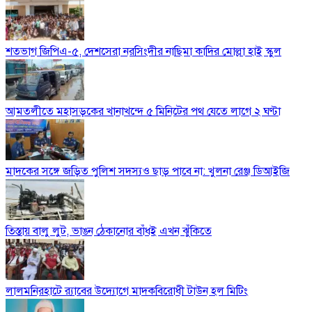
শতভাগ জিপিএ-৫, দেশসেরা নরসিংদীর নাছিমা কাদির মোল্লা হাই স্কুল
আমতলীতে মহাসড়কের খানাখন্দে ৫ মিনিটের পথ যেতে লাগে ২ ঘণ্টা
মাদকের সঙ্গে জড়িত পুলিশ সদস্যও ছাড় পাবে না: খুলনা রেঞ্জ ডিআইজি
তিস্তায় বালু লুট, ভাঙন ঠেকানোর বাঁধই এখন ঝুঁকিতে
লালমনিরহাটে র‍্যাবের উদ্যোগে মাদকবিরোধী টাউন হল মিটিং