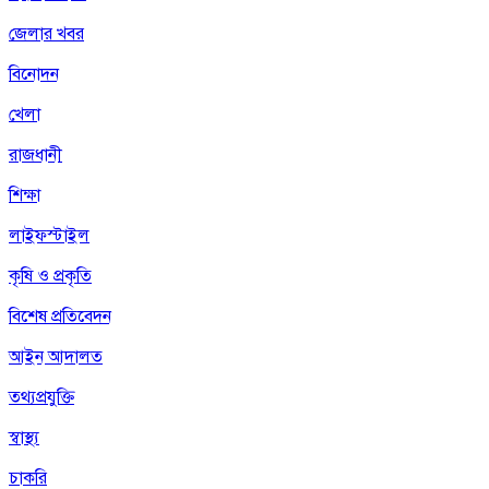
জেলার খবর
বিনোদন
খেলা
রাজধানী
শিক্ষা
লাইফস্টাইল
কৃষি ও প্রকৃতি
বিশেষ প্রতিবেদন
আইন আদালত
তথ্যপ্রযুক্তি
স্বাস্থ্য
চাকরি