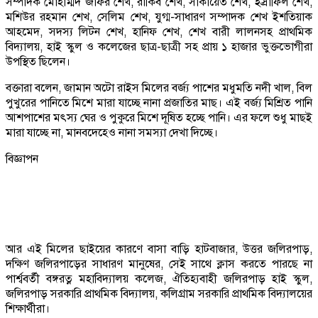
সম্পাদক মোহাম্মদ জাফর শেখ, রাকিব শেখ, সাকায়েত শেখ, ইস্রাফিল শেখ,
মশিউর রহমান শেখ, সেলিম শেখ, যুগ্ম-সাধারণ সম্পাদক শেখ ইশতিয়াক
আহমেদ, সদস্য লিটন শেখ, হানিফ শেখ, শেখ বারী লালনসহ প্রাথমিক
বিদ্যালয়, হাই স্কুল ও কলেজের ছাত্র-ছাত্রী সহ প্রায় ১ হাজার ভুক্তভোগীরা
উপস্থিত ছিলেন।
বক্তারা বলেন, জামান অটো রাইস মিলের বর্জ্য পাশের মধুমতি নদী খাল, বিল
পুখুরের পানিতে মিশে মারা যাচ্ছে নানা প্রজাতির মাছ। এই বর্জ্য মিশ্রিত পানি
আশপাশের মৎস্য ঘের ও পুকুরে মিশে দূষিত হচ্ছে পানি। এর ফলে শুধু মাছই
মারা যাচ্ছে না, মানবদেহেও নানা সমস্যা দেখা দিচ্ছে।
বিজ্ঞাপন
আর এই মিলের ছাইয়ের কারণে বাসা বাড়ি হাটবাজার, উত্তর জলিরপাড়,
দক্ষিণ জলিরপাড়ের সাধারণ মানুষের, সেই সাথে ক্লাস করতে পারছে না
পার্শ্ববর্তী বঙ্গরত্ন মহাবিদ্যালয় কলেজ, ঐতিহ্যবাহী জলিরপাড় হাই স্কুল,
জলিরপাড় সরকারি প্রাথমিক বিদ্যালয়, কলিগ্রাম সরকারি প্রাথমিক বিদ্যালয়ের
শিক্ষার্থীরা।