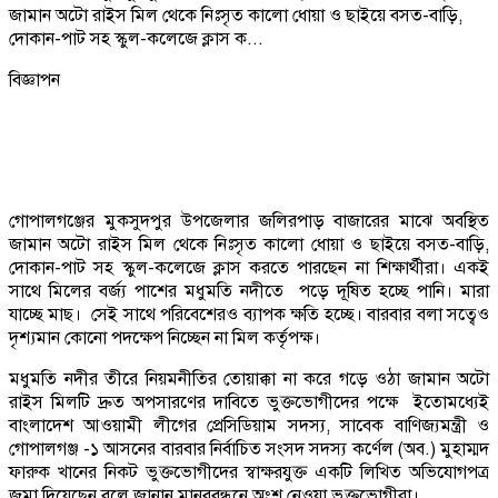
জামান অটো রাইস মিল থেকে নিঃসৃত কালো ধোয়া ও ছাইয়ে বসত-বাড়ি,
দোকান-পাট সহ স্কুল-কলেজে ক্লাস ক...
বিজ্ঞাপন
গোপালগঞ্জের মুকসুদপুর উপজেলার জলিরপাড় বাজারের মাঝে অবস্থিত
জামান অটো রাইস মিল থেকে নিঃসৃত কালো ধোয়া ও ছাইয়ে বসত-বাড়ি,
দোকান-পাট সহ স্কুল-কলেজে ক্লাস করতে পারছেন না শিক্ষার্থীরা। একই
সাথে মিলের বর্জ্য পাশের মধুমতি নদীতে পড়ে দূষিত হচ্ছে পানি। মারা
যাচ্ছে মাছ। সেই সাথে পরিবেশেরও ব্যাপক ক্ষতি হচ্ছে। বারবার বলা সত্বেও
দৃশ্যমান কোনো পদক্ষেপ নিচ্ছেন না মিল কর্তৃপক্ষ।
মধুমতি নদীর তীরে নিয়মনীতির তোয়াক্কা না করে গড়ে ওঠা জামান অটো
রাইস মিলটি দ্রুত অপসারণের দাবিতে ভুক্তভোগীদের পক্ষে ইতোমধ্যেই
বাংলাদেশ আওয়ামী লীগের প্রেসিডিয়াম সদস্য, সাবেক বাণিজ্যমন্ত্রী ও
গোপালগঞ্জ -১ আসনের বারবার নির্বাচিত সংসদ সদস্য কর্ণেল (অব.) মুহাম্মদ
ফারুক খানের নিকট ভুক্তভোগীদের স্বাক্ষরযুক্ত একটি লিখিত অভিযোগপত্র
জমা দিয়েছেন বলে জানান মানববন্ধনে অংশ নেওয়া ভুক্তভোগীরা।