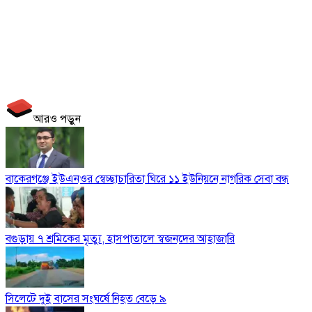
আরও পড়ুন
বাকেরগঞ্জে ইউএনওর স্বেচ্ছাচারিতা ঘিরে ১১ ইউনিয়নে নাগরিক সেবা বন্ধ
বগুড়ায় ৭ শ্রমিকের মৃত্যু, হাসপাতালে স্বজনদের আহাজারি
সিলেটে দুই বাসের সংঘর্ষে নিহত বেড়ে ৯