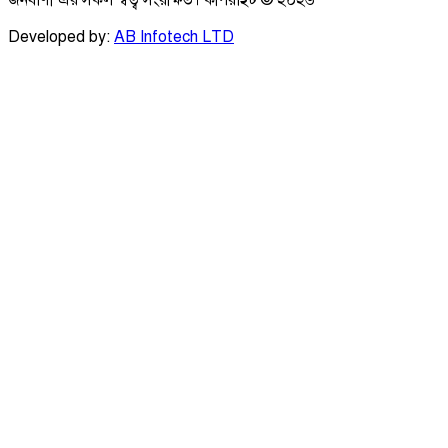
জনবাণী এর সকল স্বত্ব সংরক্ষিত। কপিরাইট ©
২০২৬
Developed by:
AB Infotech LTD