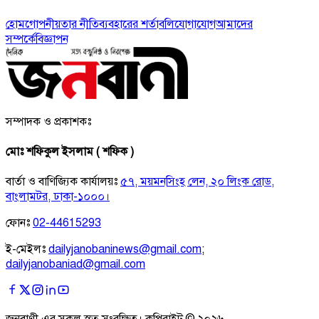
হোম
গোপনীয়তার নীতি
ব্যবহারের শর্তাবলি
যোগাযোগ
আমাদের
সম্পর্কে
বিজ্ঞাপন
সম্পাদক ও প্রকাশকঃ
মোঃ শফিকুল ইসলাম ( শফিক )
বার্তা ও বাণিজ্যিক কার্যালয়ঃ
৫৭, ময়মনসিংহ লেন, ২০ লিংক রোড,
বাংলামটর, ঢাকা-১০০০।
ফোনঃ
02-44615293
ই-মেইলঃ
dailyjanobaninews@gmail.com
;
dailyjanobaniad@gmail.com