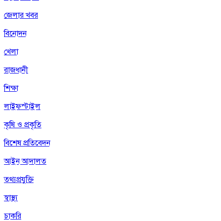
জেলার খবর
বিনোদন
খেলা
রাজধানী
শিক্ষা
লাইফস্টাইল
কৃষি ও প্রকৃতি
বিশেষ প্রতিবেদন
আইন আদালত
তথ্যপ্রযুক্তি
স্বাস্থ্য
চাকরি