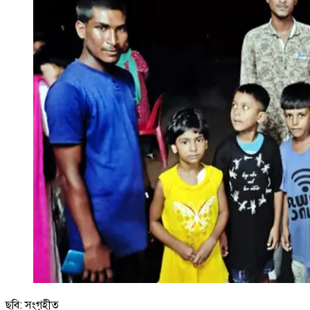
ছবি: সংগৃহীত