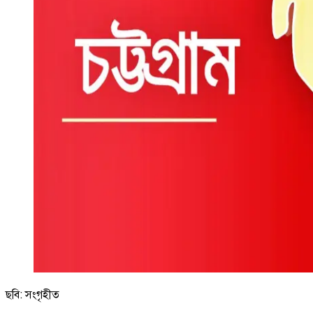
ছবি: সংগৃহীত