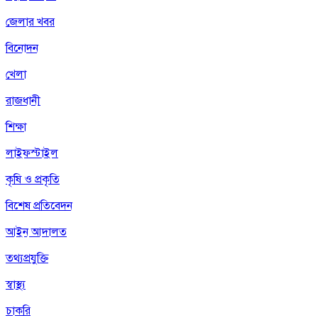
জেলার খবর
বিনোদন
খেলা
রাজধানী
শিক্ষা
লাইফস্টাইল
কৃষি ও প্রকৃতি
বিশেষ প্রতিবেদন
আইন আদালত
তথ্যপ্রযুক্তি
স্বাস্থ্য
চাকরি