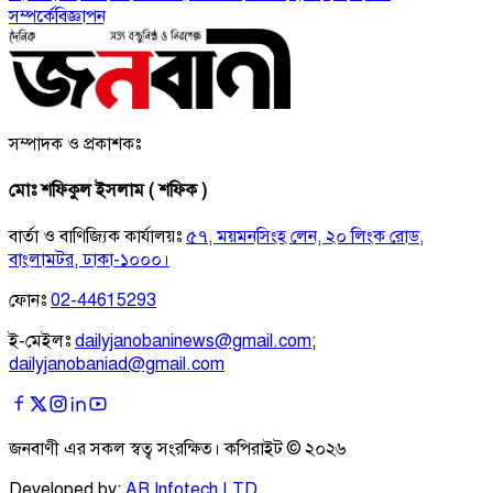
সম্পর্কে
বিজ্ঞাপন
সম্পাদক ও প্রকাশকঃ
মোঃ শফিকুল ইসলাম ( শফিক )
বার্তা ও বাণিজ্যিক কার্যালয়ঃ
৫৭, ময়মনসিংহ লেন, ২০ লিংক রোড,
বাংলামটর, ঢাকা-১০০০।
ফোনঃ
02-44615293
ই-মেইলঃ
dailyjanobaninews@gmail.com
;
dailyjanobaniad@gmail.com
জনবাণী এর সকল স্বত্ব সংরক্ষিত। কপিরাইট ©
২০২৬
Developed by:
AB Infotech LTD