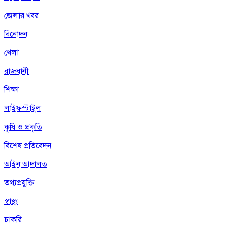
জেলার খবর
বিনোদন
খেলা
রাজধানী
শিক্ষা
লাইফস্টাইল
কৃষি ও প্রকৃতি
বিশেষ প্রতিবেদন
আইন আদালত
তথ্যপ্রযুক্তি
স্বাস্থ্য
চাকরি