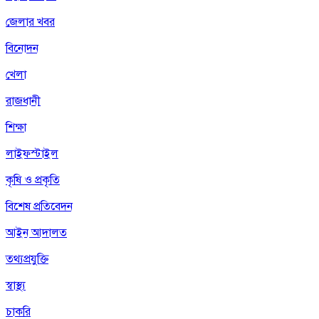
জেলার খবর
বিনোদন
খেলা
রাজধানী
শিক্ষা
লাইফস্টাইল
কৃষি ও প্রকৃতি
বিশেষ প্রতিবেদন
আইন আদালত
তথ্যপ্রযুক্তি
স্বাস্থ্য
চাকরি