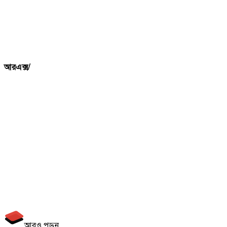
আরএক্স/
আরও পড়ুন