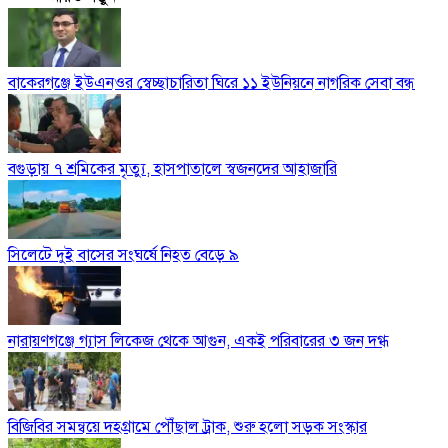
বাকেরগঞ্জে ইউএনওর স্বেচ্ছাচারিতা ঘিরে ১১ ইউনিয়নে নাগরিক সেবা বন্ধ
বগুড়ায় ৭ শ্রমিকের মৃত্যু, হাসপাতালে স্বজনদের আহাজারি
সিলেটে দুই বাসের সংঘর্ষে নিহত বেড়ে ৯
নারায়ণগঞ্জে গ্যাস লিকেজ থেকে আগুন, একই পরিবারের ৩ জন দগ্ধ
বিজিবির সমন্বয়ে দহগ্রামে পৌঁছাল ট্রাক, শুরু হলো সড়ক সংস্কার