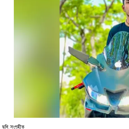
ছবি: সংগৃহীত