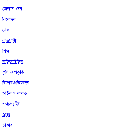
জেলার খবর
বিনোদন
খেলা
রাজধানী
শিক্ষা
লাইফস্টাইল
কৃষি ও প্রকৃতি
বিশেষ প্রতিবেদন
আইন আদালত
তথ্যপ্রযুক্তি
স্বাস্থ্য
চাকরি