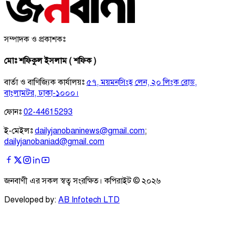
সম্পাদক ও প্রকাশকঃ
মোঃ শফিকুল ইসলাম ( শফিক )
বার্তা ও বাণিজ্যিক কার্যালয়ঃ
৫৭, ময়মনসিংহ লেন, ২০ লিংক রোড,
বাংলামটর, ঢাকা-১০০০।
ফোনঃ
02-44615293
ই-মেইলঃ
dailyjanobaninews@gmail.com
;
dailyjanobaniad@gmail.com
জনবাণী এর সকল স্বত্ব সংরক্ষিত। কপিরাইট ©
২০২৬
Developed by:
AB Infotech LTD