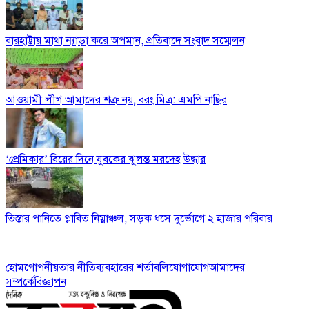
বারহাট্টায় মাথা ন্যাড়া করে অপমান, প্রতিবাদে সংবাদ সম্মেলন
আওয়ামী লীগ আমাদের শত্রু নয়, বরং মিত্র: এমপি নাছির
‘প্রেমিকার’ বিয়ের দিনে যুবকের ঝুলন্ত মরদেহ উদ্ধার
তিস্তার পানিতে প্লাবিত নিম্নাঞ্চল, সড়ক ধসে দুর্ভোগে ২ হাজার পরিবার
হোম
গোপনীয়তার নীতি
ব্যবহারের শর্তাবলি
যোগাযোগ
আমাদের
সম্পর্কে
বিজ্ঞাপন