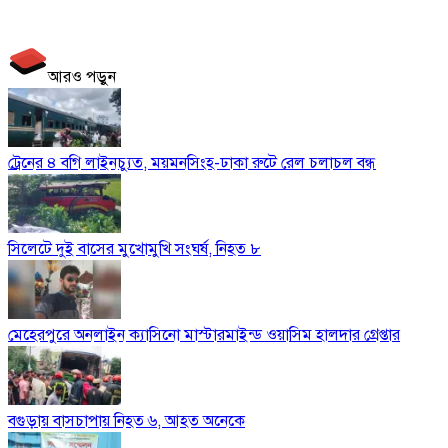
আরও পড়ুন
ট্রেনের ৪ বগি লাইনচ্যুত, ময়মনসিংহ-ঢাকা রুটে রেল চলাচল বন্ধ
সিলেটে দুই বাসের মুখোমুখি সংঘর্ষ, নিহত ৮
মেহেরপুরে অনলাইন ক্যাসিনো মাস্টারমাইন্ড ওয়াসিম হালদার গ্রেপ্তার
বগুড়ায় বাসচাপায় নিহত ৬, আহত অনেকে