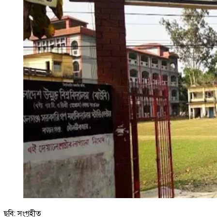
ছবি: সংগৃহীত