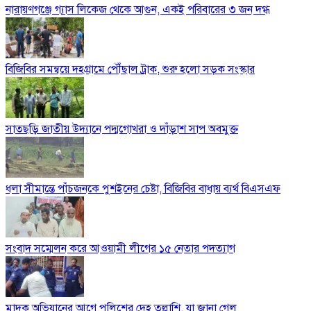
নারায়ণগঞ্জে গ্যাস লিকেজ থেকে আগুন, একই পরিবারের ৩ জন দগ্ধ
বিজিবির সমন্বয়ে দহগ্রামে পৌঁছাল ট্রাক, শুরু হলো সড়ক সংস্কার
সাতছড়ি জাতীয় উদ্যানে পদ্মগোখরা ও দাঁড়াশ সাপ অবমুক্ত
ধলা সীমান্তে পাঁচজনকে পুশইনের চেষ্টা, বিজিবির বাধায় ব্যর্থ বিএসএফ
সংবাদ সম্মেলন করে আওয়ামী লীগের ১৫ নেতার পদত্যাগ
মাদক অভিযানের আগে পুলিশের দেহ তল্লাশি, যা জানা গেল