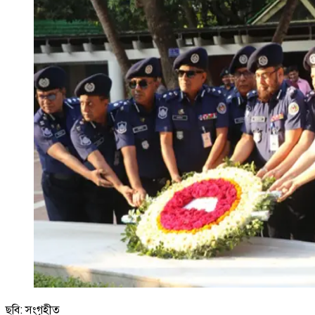
ছবি: সংগৃহীত