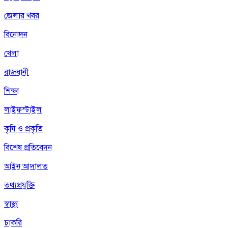
জেলার খবর
বিনোদন
খেলা
রাজধানী
শিক্ষা
লাইফস্টাইল
কৃষি ও প্রকৃতি
বিশেষ প্রতিবেদন
আইন আদালত
তথ্যপ্রযুক্তি
স্বাস্থ্য
চাকরি