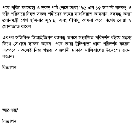
পরে পবিত্র ফাতেহা ও দরুদ পাঠ শেষে তারা '৭৫-এর ১৫ আগস্ট বঙ্গবন্ধু ও
তাঁর পরিবারে নিহত সকল শহীদের রুহের মাগফিরাত কামনায়, বঙ্গবন্ধু কন্যা
প্রধানমন্ত্রী শেখ হাসিনার সুস্বাস্থ্য এবং দীর্ঘায়ু কামনা করে বিশেষ দোয়া ও
মোনাজাত করেন।
এরপর অতিরিক্ত ডিআইজিগণ বঙ্গবন্ধু ভবনে সংরক্ষিত পরিদর্শন বইয়ে মন্তব্য
লিখে সেখানে স্বাক্ষর করেন। পরে তারা টুঙ্গিপাড়া থানা পরিদর্শন করেন।
এরপরে সকলেই নিজ গন্তব্য রাজধানী ঢাকার মালিবাগের উদ্দেশ্যে রওনা
করেন।
বিজ্ঞাপন
আরএক্স/
বিজ্ঞাপন