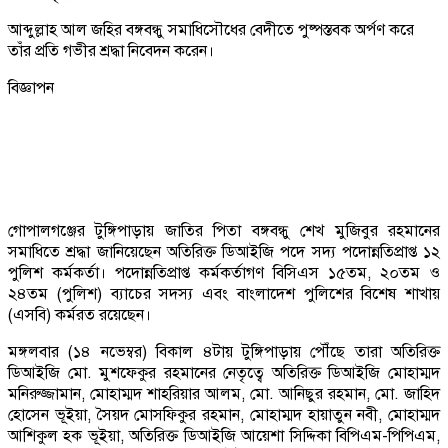
আব্দুল্লাহ আল জহির বঙ্গবন্ধু সমাধিসৌধের বেদীতে পুষ্পস্তবক অর্পণ করে
তাঁর প্রতি গভীর শ্রদ্ধা নিবেদন করেন।
বিজ্ঞাপন
গোপালগঞ্জের টুঙ্গিপাড়ায় জাতির পিতা বঙ্গবন্ধু শেখ মুজিবুর রহমানের
সমাধিতে শ্রদ্ধা জানিয়েছেন অতিরিক্ত ডিআইজি পদে সদ্য পদোন্নতিপ্রাপ্ত ১২
পুলিশ কর্মকর্তা। পদোন্নতিপ্রাপ্ত কর্মকর্তাগণ বিসিএস ১৫তম, ২০তম ও
২৪তম (পুলিশ) ব্যাচের সদস্য এবং বাংলাদেশ পুলিশের বিশেষ শাখায়
(এসবি) কর্মরত রয়েছেন।
মঙ্গলবার (১৪ নভেম্বর) বিকাল ৪টায় টুঙ্গিপাড়ায় পৌঁছে তারা অতিরিক্ত
ডিআইজি মো. মুশফেকুর রহমানের নেতৃত্বে অতিরিক্ত ডিআইজি মোহাম্মদ
মনিরুজ্জামান, মোহাম্মদ শাহরিয়ার আলম, মো. আনিছুর রহমান, মো. জাহিদ
হোসেন ভূইয়া, সৈয়দ মোসফিকুর রহমান, মোহাম্মদ হায়াতুন নবী, মোহাম্মদ
আশিকুল হক ভূইয়া, অতিরিক্ত ডিআইজি আয়েশা সিদ্দিকা বিপিএম-পিপিএম,