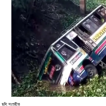
ছবি: সংগৃহীত