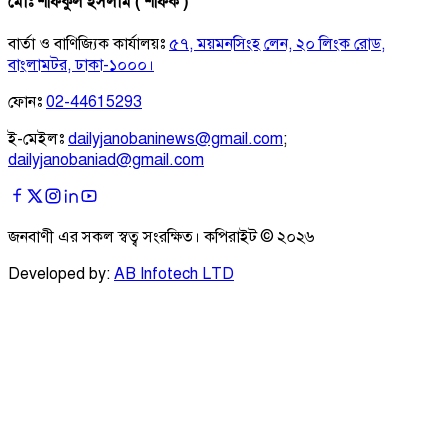
মোঃ শফিকুল ইসলাম ( শফিক )
বার্তা ও বাণিজ্যিক কার্যালয়ঃ
৫৭, ময়মনসিংহ লেন, ২০ লিংক রোড,
বাংলামটর, ঢাকা-১০০০।
ফোনঃ
02-44615293
ই-মেইলঃ
dailyjanobaninews@gmail.com
;
dailyjanobaniad@gmail.com
জনবাণী এর সকল স্বত্ব সংরক্ষিত। কপিরাইট ©
২০২৬
Developed by:
AB Infotech LTD