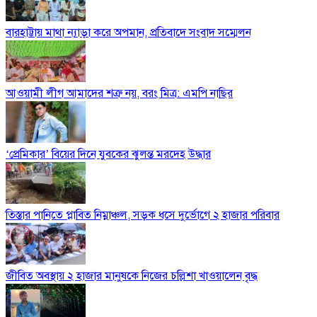
বারহাট্টায় মাথা ন্যাড়া করে অপমান, প্রতিবাদে সংবাদ সম্মেলন
আওয়ামী লীগ আমাদের শত্রু নয়, বরং মিত্র: এমপি নাছির
‘প্রেমিকার’ বিয়ের দিনে যুবকের ঝুলন্ত মরদেহ উদ্ধার
তিস্তার পানিতে প্লাবিত নিম্নাঞ্চল, সড়ক ধসে দুর্ভোগে ২ হাজার পরিবার
জীবিত অবস্থায় ২ হাজার মানুষকে নিজের চল্লিশা খাওয়ালেন বৃদ্ধ