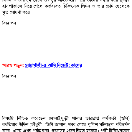
হাসপাতালে নিয়ে গেলে কর্তব্যরত চিকিৎসক লিটন ও তার ছোট ছেলেকে
মৃত ঘোষণা করে।
বিজ্ঞাপন
আরও পড়ুন:
নোয়াখালী-৫ আমি নিজেই: কাদের
বিজ্ঞাপন
বিষয়টি নিশ্চিত করেছেন সোনাইমুড়ী থানার ভারপ্রাপ্ত কর্মকর্তা (ওসি)
বখতিয়ার উদ্দিন চৌধুরী। তিনি জানান, খবর পেয়ে পুলিশ ঘটনাস্থল পরিদর্শন
করে। এতে এখন পর্যন্ত বাবা-ছেলেসহ ২জন নিহত হয়েছে। পল্লী চিকিৎসকের