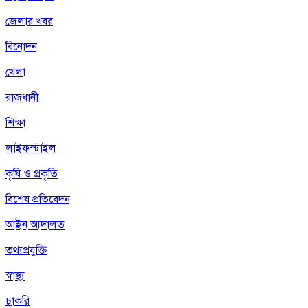
জেলার খবর
বিনোদন
খেলা
রাজধানী
শিক্ষা
লাইফস্টাইল
কৃষি ও প্রকৃতি
বিশেষ প্রতিবেদন
আইন আদালত
তথ্যপ্রযুক্তি
স্বাস্থ্য
চাকরি