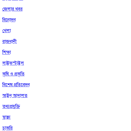
জেলার খবর
বিনোদন
খেলা
রাজধানী
শিক্ষা
লাইফস্টাইল
কৃষি ও প্রকৃতি
বিশেষ প্রতিবেদন
আইন আদালত
তথ্যপ্রযুক্তি
স্বাস্থ্য
চাকরি