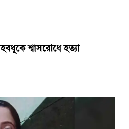
হবধূকে শ্বাসরোধে হত্যা