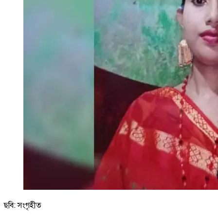
ছবি: সংগৃহীত