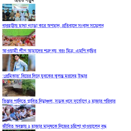
আরও পড়ুন
বারহাট্টায় মাথা ন্যাড়া করে অপমান, প্রতিবাদে সংবাদ সম্মেলন
আওয়ামী লীগ আমাদের শত্রু নয়, বরং মিত্র: এমপি নাছির
‘প্রেমিকার’ বিয়ের দিনে যুবকের ঝুলন্ত মরদেহ উদ্ধার
তিস্তার পানিতে প্লাবিত নিম্নাঞ্চল, সড়ক ধসে দুর্ভোগে ২ হাজার পরিবার
জীবিত অবস্থায় ২ হাজার মানুষকে নিজের চল্লিশা খাওয়ালেন বৃদ্ধ