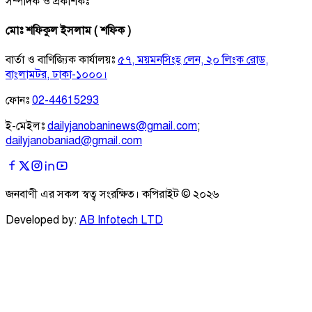
সম্পাদক ও প্রকাশকঃ
মোঃ শফিকুল ইসলাম ( শফিক )
বার্তা ও বাণিজ্যিক কার্যালয়ঃ
৫৭, ময়মনসিংহ লেন, ২০ লিংক রোড,
বাংলামটর, ঢাকা-১০০০।
ফোনঃ
02-44615293
ই-মেইলঃ
dailyjanobaninews@gmail.com
;
dailyjanobaniad@gmail.com
জনবাণী এর সকল স্বত্ব সংরক্ষিত। কপিরাইট ©
২০২৬
Developed by:
AB Infotech LTD