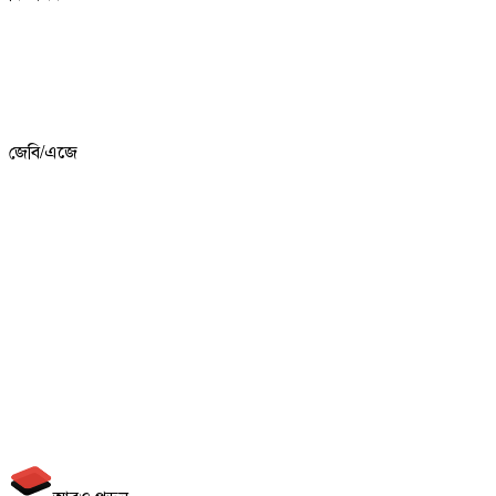
জেবি/এজে