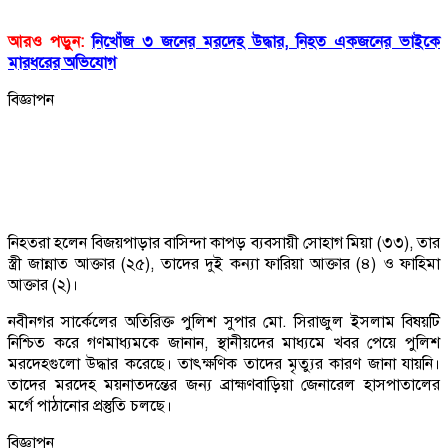
আরও পড়ুন:
নিখোঁজ ৩ জনের মরদেহ উদ্ধার, নিহত একজনের ভাইকে
মারধরের অভিযোগ
বিজ্ঞাপন
নিহতরা হলেন বিজয়পাড়ার বাসিন্দা কাপড় ব্যবসায়ী সোহাগ মিয়া (৩৩), তার
স্ত্রী জান্নাত আক্তার (২৫), তাদের দুই কন্যা ফারিয়া আক্তার (৪) ও ফাহিমা
আক্তার (২)।
নবীনগর সার্কেলের অতিরিক্ত পুলিশ সুপার মো. সিরাজুল ইসলাম বিষয়টি
নিশ্চিত করে গণমাধ্যমকে জানান, স্থানীয়দের মাধ্যমে খবর পেয়ে পুলিশ
মরদেহগুলো উদ্ধার করেছে। তাৎক্ষণিক তাদের মৃত্যুর কারণ জানা যায়নি।
তাদের মরদেহ ময়নাতদন্তের জন্য ব্রাহ্মণবাড়িয়া জেনারেল হাসপাতালের
মর্গে পাঠানোর প্রস্তুতি চলছে।
বিজ্ঞাপন