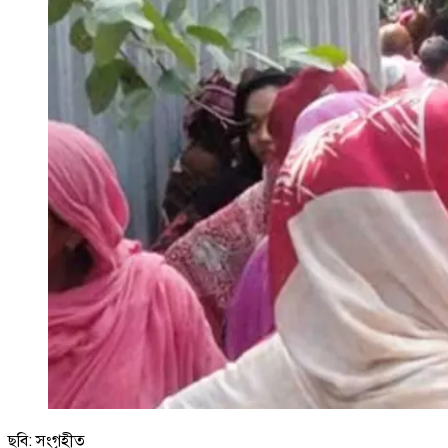
ছবি: সংগৃহীত