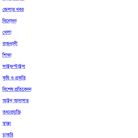
জেলার খবর
বিনোদন
খেলা
রাজধানী
শিক্ষা
লাইফস্টাইল
কৃষি ও প্রকৃতি
বিশেষ প্রতিবেদন
আইন আদালত
তথ্যপ্রযুক্তি
স্বাস্থ্য
চাকরি