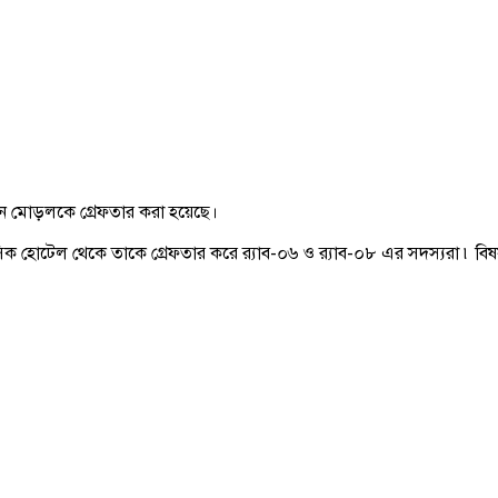
ান মোড়লকে গ্রেফতার করা হয়েছে।
সিক হোটেল থেকে তাকে গ্রেফতার করে র‍্যাব-০৬ ও র‍্যাব-০৮ এর সদস্যরা ৷ বি