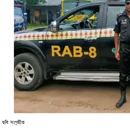
ছবি: সংগৃহীত