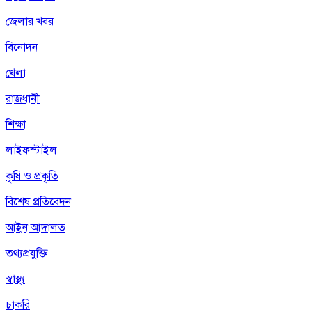
জেলার খবর
বিনোদন
খেলা
রাজধানী
শিক্ষা
লাইফস্টাইল
কৃষি ও প্রকৃতি
বিশেষ প্রতিবেদন
আইন আদালত
তথ্যপ্রযুক্তি
স্বাস্থ্য
চাকরি