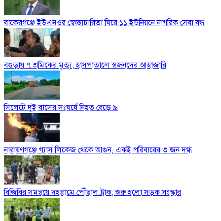
বাকেরগঞ্জে ইউএনওর স্বেচ্ছাচারিতা ঘিরে ১১ ইউনিয়নে নাগরিক সেবা বন্ধ
বগুড়ায় ৭ শ্রমিকের মৃত্যু, হাসপাতালে স্বজনদের আহাজারি
সিলেটে দুই বাসের সংঘর্ষে নিহত বেড়ে ৯
নারায়ণগঞ্জে গ্যাস লিকেজ থেকে আগুন, একই পরিবারের ৩ জন দগ্ধ
বিজিবির সমন্বয়ে দহগ্রামে পৌঁছাল ট্রাক, শুরু হলো সড়ক সংস্কার