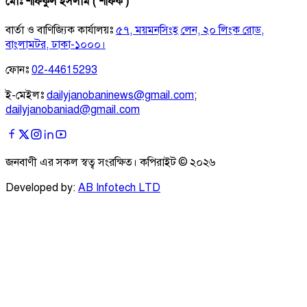
মোঃ শফিকুল ইসলাম ( শফিক )
বার্তা ও বাণিজ্যিক কার্যালয়ঃ
৫৭, ময়মনসিংহ লেন, ২০ লিংক রোড,
বাংলামটর, ঢাকা-১০০০।
ফোনঃ
02-44615293
ই-মেইলঃ
dailyjanobaninews@gmail.com
;
dailyjanobaniad@gmail.com
জনবাণী এর সকল স্বত্ব সংরক্ষিত। কপিরাইট ©
২০২৬
Developed by:
AB Infotech LTD