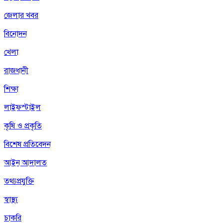
জেলার খবর
বিনোদন
খেলা
রাজধানী
শিক্ষা
লাইফস্টাইল
কৃষি ও প্রকৃতি
বিশেষ প্রতিবেদন
আইন আদালত
তথ্যপ্রযুক্তি
স্বাস্থ্য
চাকরি