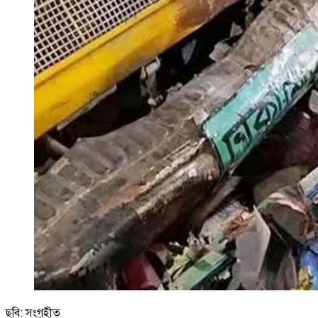
ছবি: সংগৃহীত