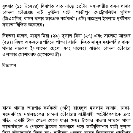
বুধবার (১১ ডিসেম্বর) দিবাগত রাত সাড়ে ১০টায় মহানগরীর বাসন থানার
চান্দনা চৌরাস্তায় এই দুর্ঘটনা ঘটে। গাজীপুর মেট্রোপলিটন পুলিশ
(জিএমপির) বাসন থানার ভারপ্রাপ্ত কর্মকর্তা (ওসি) রাহেদুল ইসলাম দুর্ঘটনার
সত্যতা নিশ্চিত করেছেন।
নিহতরা হলেন, মামুন মিয়া (২৯) দুলাল মিয়া (২৭) এবং সালেহা আক্তার
(২৪)। নিহত একজনের পরিচয় পাওয়া যায়নি। নিহত মামুন মহানগরীর বাসন
থানার নজরুল ইসলামের ছেলে এবং সালেহা আক্তার চান্দনা চৌরাস্তা
এলাকার মোশাররফ হোসেনের স্ত্রী।
বিজ্ঞাপন
বাসন থানার ভারপ্রাপ্ত কর্মকর্তা (ওসি) রাহেদুল ইসলাম জানান, ঢাকা-
ময়মনসিংহ মহাসড়কের চান্দনা চৌরাস্তায় যাত্রীবাহী অটোরিকশাকে দ্রুত
গতির একটি টাক পেছন থেকে ধাক্কা দেয়। ট্রাকের ধাক্কায় সামনে থাকা
কাভার্ডভ্যান ও পেছনের ট্রাকের মাঝখানে পড়ে অটোরিকশার যাত্রী দুলাল
মিয়া ঘটনাস্থলেই নিহত হয়। স্থানীয়রা গুরুতর আহত তিনজনকে গাজীপুর