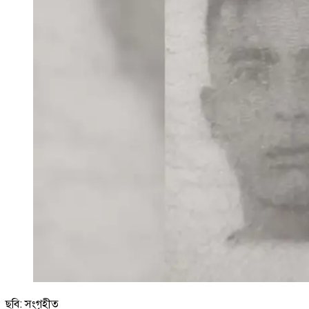
ছবি: সংগৃহীত