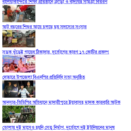
বালিয়াকান্দিতে শিক্ষা প্রতিষ্ঠানে ক্রীড়া ও বাদ্যযন্ত্র সামগ্রী বিতরণ
আট বছরের শিশুর আয়ে চলছে ছয় সদস্যের সংসার
সড়ক খুঁড়েই গায়েব ঠিকাদার, দুর্ভোগের কারণ ১৭ কোটির প্রকল্প
দোহারে উপজেলা বিএনপির প্রতিনিধি সভা অনুষ্ঠিত
আনসার-ভিডিপির অভিযানে মাদারীপুরে ইয়াবাসহ মাদক কারবারি আটক
ভোলায় দুই মাসেও হয়নি সেতু নির্মাণ, দুর্ভোগে দুই ইউনিয়নের মানুষ