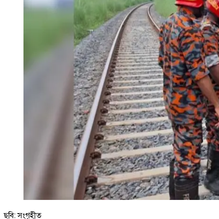
ছবি: সংগৃহীত