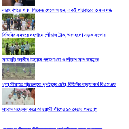
নারায়ণগঞ্জে গ্যাস লিকেজ থেকে আগুন, একই পরিবারের ৩ জন দগ্ধ
বিজিবির সমন্বয়ে দহগ্রামে পৌঁছাল ট্রাক, শুরু হলো সড়ক সংস্কার
সাতছড়ি জাতীয় উদ্যানে পদ্মগোখরা ও দাঁড়াশ সাপ অবমুক্ত
ধলা সীমান্তে পাঁচজনকে পুশইনের চেষ্টা, বিজিবির বাধায় ব্যর্থ বিএসএফ
সংবাদ সম্মেলন করে আওয়ামী লীগের ১৫ নেতার পদত্যাগ