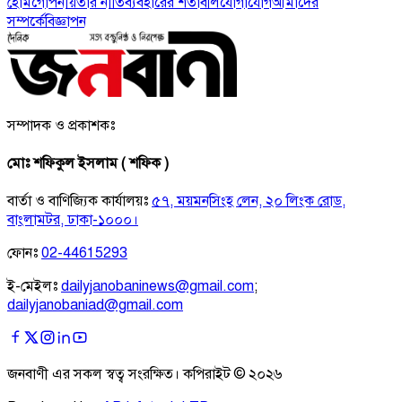
হোম
গোপনীয়তার নীতি
ব্যবহারের শর্তাবলি
যোগাযোগ
আমাদের
সম্পর্কে
বিজ্ঞাপন
সম্পাদক ও প্রকাশকঃ
মোঃ শফিকুল ইসলাম ( শফিক )
বার্তা ও বাণিজ্যিক কার্যালয়ঃ
৫৭, ময়মনসিংহ লেন, ২০ লিংক রোড,
বাংলামটর, ঢাকা-১০০০।
ফোনঃ
02-44615293
ই-মেইলঃ
dailyjanobaninews@gmail.com
;
dailyjanobaniad@gmail.com
জনবাণী এর সকল স্বত্ব সংরক্ষিত। কপিরাইট ©
২০২৬