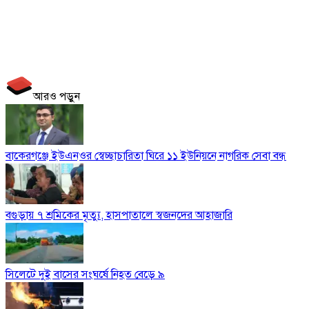
আরও পড়ুন
বাকেরগঞ্জে ইউএনওর স্বেচ্ছাচারিতা ঘিরে ১১ ইউনিয়নে নাগরিক সেবা বন্ধ
বগুড়ায় ৭ শ্রমিকের মৃত্যু, হাসপাতালে স্বজনদের আহাজারি
সিলেটে দুই বাসের সংঘর্ষে নিহত বেড়ে ৯