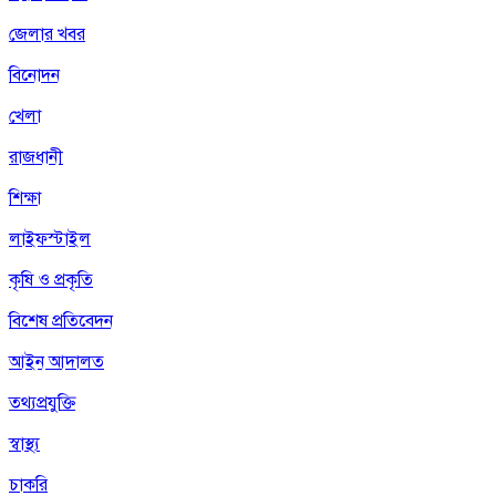
জেলার খবর
বিনোদন
খেলা
রাজধানী
শিক্ষা
লাইফস্টাইল
কৃষি ও প্রকৃতি
বিশেষ প্রতিবেদন
আইন আদালত
তথ্যপ্রযুক্তি
স্বাস্থ্য
চাকরি