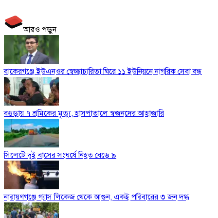
আরও পড়ুন
বাকেরগঞ্জে ইউএনওর স্বেচ্ছাচারিতা ঘিরে ১১ ইউনিয়নে নাগরিক সেবা বন্ধ
বগুড়ায় ৭ শ্রমিকের মৃত্যু, হাসপাতালে স্বজনদের আহাজারি
সিলেটে দুই বাসের সংঘর্ষে নিহত বেড়ে ৯
নারায়ণগঞ্জে গ্যাস লিকেজ থেকে আগুন, একই পরিবারের ৩ জন দগ্ধ