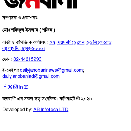
সম্পাদক ও প্রকাশকঃ
মোঃ শফিকুল ইসলাম ( শফিক )
বার্তা ও বাণিজ্যিক কার্যালয়ঃ
৫৭, ময়মনসিংহ লেন, ২০ লিংক রোড,
বাংলামটর, ঢাকা-১০০০।
ফোনঃ
02-44615293
ই-মেইলঃ
dailyjanobaninews@gmail.com
;
dailyjanobaniad@gmail.com
জনবাণী এর সকল স্বত্ব সংরক্ষিত। কপিরাইট ©
২০২৬
Developed by:
AB Infotech LTD