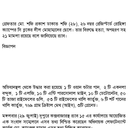
গ্রেফতার মো. শফি প্রকাশ ডাকাত শফি (২৮), ২৬ নম্বর রেজিস্টার্ড রোহিঙ্গা
ক্যাম্পের সি ব্লকের দীল মোহাম্মদের ছেলে। তার বিরুদ্ধে হত্যা, অপহরণ সহ
২১ মামলা রয়েছে বলে জানিয়েছে র‌্যাব।
বিজ্ঞাপন
অভিযানস্থল থেকে উদ্ধার করা হয়েছে ১ টি ওয়ান শুটার গান, ২ টি একনলা
বন্দুক, ১ টি এলজি, ১০ টি এন্টি পারসোনাল মাইন, ১০ টি ডেটোনেটর, ৫০
টি তাজা রাইফেলের গুলি, ৫৩ টি রাইফেলের খালি কার্তুজ, ৬ টি শর্ট গানের
খালি কার্তুজ, ৭৬৯ গ্রাম ক্রিষ্টাল মেথ (আইস), ৩টি গ্রেনেড।
মঙ্গলবার (২৯ জুলাই) দুপুরে কক্সবাজারস্থ র‌্যাব ১৫ এর কার্যালয়ে আয়োজিত
এক সংবাদ সম্মেলনে এসব তথ্য নিশ্চিত করেছেন অধিনায়ক লেফটেন্যান্ট
কর্নেল মো. কামরুল হাসান এসব তথ্য নিশ্চিত করেছেন।