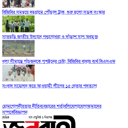
বিজিবির সমন্বয়ে দহগ্রামে পৌঁছাল ট্রাক, শুরু হলো সড়ক সংস্কার
সাতছড়ি জাতীয় উদ্যানে পদ্মগোখরা ও দাঁড়াশ সাপ অবমুক্ত
ধলা সীমান্তে পাঁচজনকে পুশইনের চেষ্টা, বিজিবির বাধায় ব্যর্থ বিএসএফ
সংবাদ সম্মেলন করে আওয়ামী লীগের ১৫ নেতার পদত্যাগ
হোম
গোপনীয়তার নীতি
ব্যবহারের শর্তাবলি
যোগাযোগ
আমাদের
সম্পর্কে
বিজ্ঞাপন