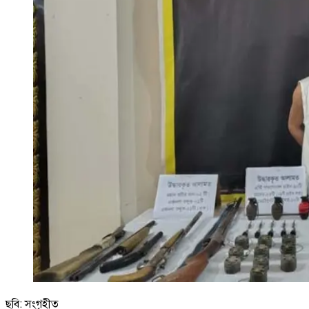
ছবি: সংগৃহীত