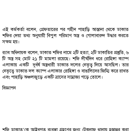
এই কর্মকর্তা বলেন, গ্রেফতারের পর গহীন পাহাড়ি আস্তানা থেকে ডাকাত
শফির দেয়া তথ্য অনুযায়ী বিপুল পরিমাণ অস্ত্র ও গোলাবারুদ উদ্ধার করতে
সক্ষম হয়।
র‌্যাব অধিনায়ক বলেন, ডাকাত শফির নামে ২টি হত্যা, ২টি ডাকাতির প্রস্তুতি, ৬
টি অস্ত্র সহ মোট ২১ টি মামলা রয়েছে। শফি দীর্ঘদিন ধরে রোহিঙ্গা ক্যাম্প
এলাকায় একটি দুর্ধর্ষ অস্ত্রধারী ডাকাত দলের নেতৃত্ব দিয়ে আসছিল। তার
নেতৃত্বে ডাকাত দল ক্যাম্প এলাকার রোহিঙ্গা ও বাঙালিদের জিম্মি করে রাখত
এবং পাহাড়ি অঞ্চলজুড়ে একটি ত্রাসের সাম্রাজ্য গড়ে তোলে।
বিজ্ঞাপন
শফি ডাকাত’কে আইনগত ব্যবস্থা গ্রহণের জন্য টেকনাফ থানায় হস্তান্তর করা