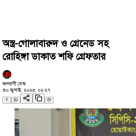
অস্ত্র-গোলাবারুদ ও গ্রেনেড সহ
রোহিঙ্গা ডাকাত শফি গ্রেফতার
জনবাণী ডেস্ক
৩০ জুলাই, ২০২৫, ০২:২৭