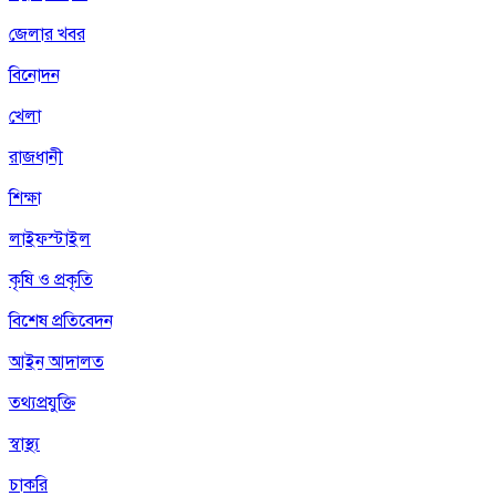
জেলার খবর
বিনোদন
খেলা
রাজধানী
শিক্ষা
লাইফস্টাইল
কৃষি ও প্রকৃতি
বিশেষ প্রতিবেদন
আইন আদালত
তথ্যপ্রযুক্তি
স্বাস্থ্য
চাকরি