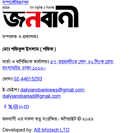
সম্পর্কে
বিজ্ঞাপন
সম্পাদক ও প্রকাশকঃ
মোঃ শফিকুল ইসলাম ( শফিক )
বার্তা ও বাণিজ্যিক কার্যালয়ঃ
৫৭, ময়মনসিংহ লেন, ২০ লিংক রোড,
বাংলামটর, ঢাকা-১০০০।
ফোনঃ
02-44615293
ই-মেইলঃ
dailyjanobaninews@gmail.com
;
dailyjanobaniad@gmail.com
জনবাণী এর সকল স্বত্ব সংরক্ষিত। কপিরাইট ©
২০২৬
Developed by:
AB Infotech LTD