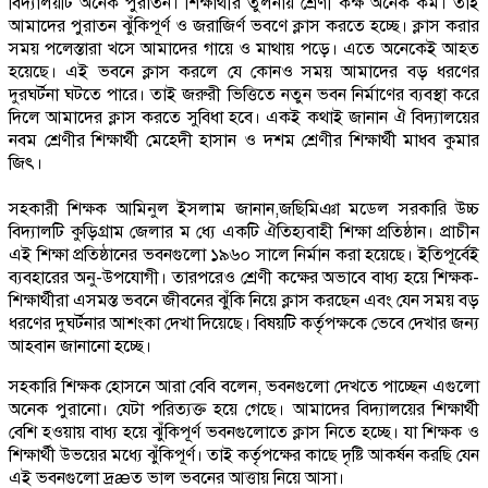
বিদ্যালয়টি অনেক পুরাতন। শিক্ষার্থীর তুলনায় শ্রেণী কক্ষ অনেক কম। তাই
আমাদের পুরাতন ঝুঁকিপূর্ণ ও জরাজির্ণ ভবণে ক্লাস করতে হচ্ছে। ক্লাস করার
সময় পলেস্তারা খসে আমাদের গায়ে ও মাথায় পড়ে। এতে অনেকেই আহত
হয়েছে। এই ভবনে ক্লাস করলে যে কোনও সময় আমাদের বড় ধরণের
দুরঘর্টনা ঘটতে পারে। তাই জরুরী ভিত্তিতে নতুন ভবন নির্মাণের ব্যবস্থা করে
দিলে আমাদের ক্লাস করতে সুবিধা হবে। একই কথাই জানান ঐ বিদ্যালয়ের
নবম শ্রেণীর শিক্ষার্থী মেহেদী হাসান ও দশম শ্রেণীর শিক্ষার্থী মাধব কুমার
জিৎ।
সহকারী শিক্ষক আমিনুল ইসলাম জানান,জছিমিঞা মডেল সরকারি উচ্চ
বিদ্যালটি কুড়িগ্রাম জেলার ম ধ্যে একটি ঐতিহ্যবাহী শিক্ষা প্রতিষ্ঠান। প্রাচীন
এই শিক্ষা প্রতিষ্ঠানের ভবনগুলো ১৯৬০ সালে নির্মান করা হয়েছে। ইতিপূর্বেই
ব্যবহারের অনু-উপযোগী। তারপরেও শ্রেণী কক্ষের অভাবে বাধ্য হয়ে শিক্ষক-
শিক্ষার্থীরা এসমস্ত ভবনে জীবনের ঝুঁকি নিয়ে ক্লাস করছেন এবং যেন সময় বড়
ধরণের দুঘর্টনার আশংকা দেখা দিয়েছে। বিষয়টি কর্তৃপক্ষকে ভেবে দেখার জন্য
আহবান জানানো হচ্ছে।
সহকারি শিক্ষক হোসনে আরা বেবি বলেন, ভবনগুলো দেখতে পাচ্ছেন এগুলো
অনেক পুরানো। যেটা পরিত্যক্ত হয়ে গেছে। আমাদের বিদ্যালয়ের শিক্ষার্থী
বেশি হওয়ায় বাধ্য হয়ে ঝুঁকিপূর্ণ ভবনগুলোতে ক্লাস নিতে হচ্ছে। যা শিক্ষক ও
শিক্ষার্থী উভয়ের মধ্যে ঝুঁকিপূর্ণ। তাই কর্তৃপক্ষের কাছে দৃষ্টি আকর্ষন করছি যেন
এই ভবনগুলো দ্রæত ভাল ভবনের আত্তায় নিয়ে আসা।