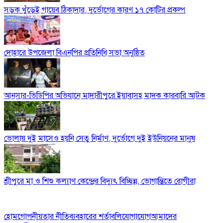
সড়ক খুঁড়েই গায়েব ঠিকাদার, দুর্ভোগের কারণ ১৭ কোটির প্রকল্প
দোহারে উপজেলা বিএনপির প্রতিনিধি সভা অনুষ্ঠিত
আনসার-ভিডিপির অভিযানে মাদারীপুরে ইয়াবাসহ মাদক কারবারি আটক
ভোলায় দুই মাসেও হয়নি সেতু নির্মাণ, দুর্ভোগে দুই ইউনিয়নের মানুষ
শ্রীপুরে মা ও শিশু কল্যাণ কেন্দ্রের বিদ্যুৎ বিচ্ছিন্ন, ভোগান্তিতে রোগীরা
হোম
গোপনীয়তার নীতি
ব্যবহারের শর্তাবলি
যোগাযোগ
আমাদের