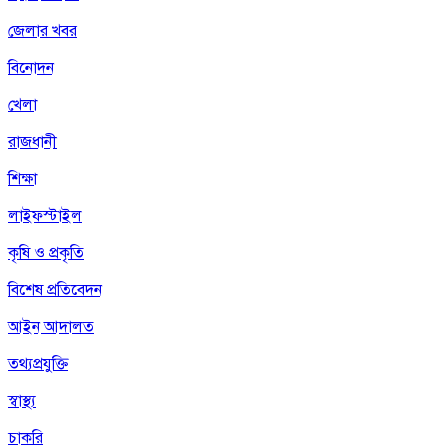
জেলার খবর
বিনোদন
খেলা
রাজধানী
শিক্ষা
লাইফস্টাইল
কৃষি ও প্রকৃতি
বিশেষ প্রতিবেদন
আইন আদালত
তথ্যপ্রযুক্তি
স্বাস্থ্য
চাকরি