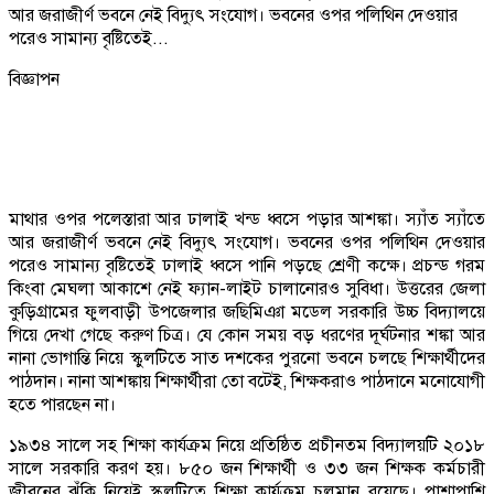
আর জরাজীর্ণ ভবনে নেই বিদ্যুৎ সংযোগ। ভবনের ওপর পলিথিন দেওয়ার
পরেও সামান্য বৃষ্টিতেই...
বিজ্ঞাপন
মাথার ওপর পলেস্তারা আর ঢালাই খন্ড ধ্বসে পড়ার আশঙ্কা। স্যাঁত স্যাঁতে
আর জরাজীর্ণ ভবনে নেই বিদ্যুৎ সংযোগ। ভবনের ওপর পলিথিন দেওয়ার
পরেও সামান্য বৃষ্টিতেই ঢালাই ধ্বসে পানি পড়ছে শ্রেণী কক্ষে। প্রচন্ড গরম
কিংবা মেঘলা আকাশে নেই ফ্যান-লাইট চালানোরও সুবিধা। উত্তরের জেলা
কুড়িগ্রামের ফুলবাড়ী উপজেলার জছিমিঞা মডেল সরকারি উচ্চ বিদ্যালয়ে
গিয়ে দেখা গেছে করুণ চিত্র। যে কোন সময় বড় ধরণের দূর্ঘটনার শঙ্কা আর
নানা ভোগান্তি নিয়ে স্কুলটিতে সাত দশকের পুরনো ভবনে চলছে শিক্ষার্থীদের
পাঠদান। নানা আশঙ্কায় শিক্ষার্থীরা তো বটেই, শিক্ষকরাও পাঠদানে মনোযোগী
হতে পারছেন না।
১৯৩৪ সালে সহ শিক্ষা কার্যক্রম নিয়ে প্রতিষ্ঠিত প্রচীনতম বিদ্যালয়টি ২০১৮
সালে সরকারি করণ হয়। ৮৫০ জন শিক্ষার্থী ও ৩৩ জন শিক্ষক কর্মচারী
জীবনের ঝুঁকি নিয়েই স্কুলটিতে শিক্ষা কার্যক্রম চলমান রয়েছে। পাশাপাশি