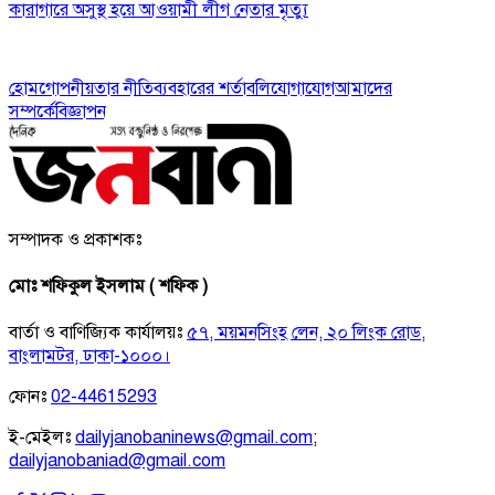
কারাগারে অসুস্থ হয়ে আওয়ামী লীগ নেতার মৃত্যু
হোম
গোপনীয়তার নীতি
ব্যবহারের শর্তাবলি
যোগাযোগ
আমাদের
সম্পর্কে
বিজ্ঞাপন
সম্পাদক ও প্রকাশকঃ
মোঃ শফিকুল ইসলাম ( শফিক )
বার্তা ও বাণিজ্যিক কার্যালয়ঃ
৫৭, ময়মনসিংহ লেন, ২০ লিংক রোড,
বাংলামটর, ঢাকা-১০০০।
ফোনঃ
02-44615293
ই-মেইলঃ
dailyjanobaninews@gmail.com
;
dailyjanobaniad@gmail.com