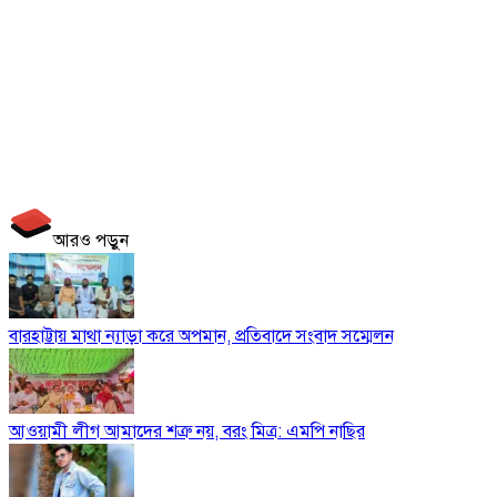
আরও পড়ুন
বারহাট্টায় মাথা ন্যাড়া করে অপমান, প্রতিবাদে সংবাদ সম্মেলন
আওয়ামী লীগ আমাদের শত্রু নয়, বরং মিত্র: এমপি নাছির