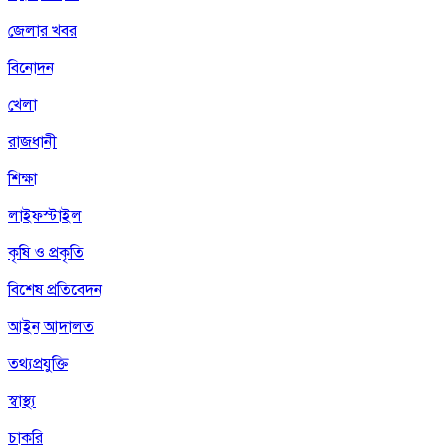
জেলার খবর
বিনোদন
খেলা
রাজধানী
শিক্ষা
লাইফস্টাইল
কৃষি ও প্রকৃতি
বিশেষ প্রতিবেদন
আইন আদালত
তথ্যপ্রযুক্তি
স্বাস্থ্য
চাকরি