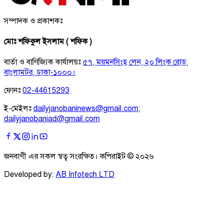
সম্পাদক ও প্রকাশকঃ
মোঃ শফিকুল ইসলাম ( শফিক )
বার্তা ও বাণিজ্যিক কার্যালয়ঃ
৫৭, ময়মনসিংহ লেন, ২০ লিংক রোড,
বাংলামটর, ঢাকা-১০০০।
ফোনঃ
02-44615293
ই-মেইলঃ
dailyjanobaninews@gmail.com
;
dailyjanobaniad@gmail.com
জনবাণী এর সকল স্বত্ব সংরক্ষিত। কপিরাইট ©
২০২৬
Developed by:
AB Infotech LTD