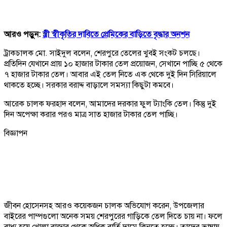
আরও পড়ুন:
স্ত্রী স্বীকৃতির দাবিতে প্রেমিকের বাড়িতে বৃদ্ধার অনশন
ট্রাকচালক মো. সাইদুল বলেন, শেরপুরে তেলের খুবই সংকট চলছে।
প্রতিদিন যেখানে প্রায় ১০ হাজার টাকার তেল প্রয়োজন, সেখানে পাচ্ছি ৫ থেকে
৭ হাজার টাকার তেল। আবার এই তেল নিতে এক থেকে দুই দিন সিরিয়ালে
থাকতে হচ্ছে। সরকার বরাদ্দ বাড়ালে সমস্যা কিছুটা কমবে।
আরেক চালক ফরহাদ বলেন, আমাদের দরকার ফুল ট্যাংকি তেল। কিন্তু দুই
দিন অপেক্ষা করার পরও মাত্র সাত হাজার টাকার তেল পাচ্ছি।
বিজ্ঞাপন
জীবন হোসেনসহ আরও কয়েকজন চালক অভিযোগ করেন, উপজেলার
বাইরের পাম্পগুলো অনেক সময় শেরপুরের গাড়িকে তেল দিতে চায় না। ফলে
বাধ্য হয়ে খোলা বাজার থেকে অধিক বার্তি দামে কিনতে হচ্ছে। তাদের ভাষায়,