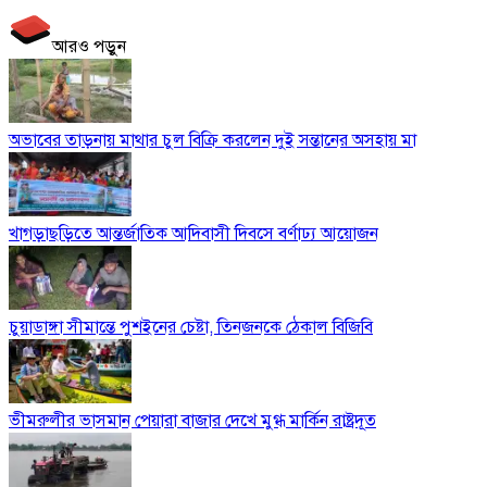
আরও পড়ুন
অভাবের তাড়নায় মাথার চুল বিক্রি করলেন দুই সন্তানের অসহায় মা
খাগড়াছড়িতে আন্তর্জাতিক আদিবাসী দিবসে বর্ণাঢ্য আয়োজন
চুয়াডাঙ্গা সীমান্তে পুশইনের চেষ্টা, তিনজনকে ঠেকাল বিজিবি
ভীমরুলীর ভাসমান পেয়ারা বাজার দেখে মুগ্ধ মার্কিন রাষ্ট্রদূত