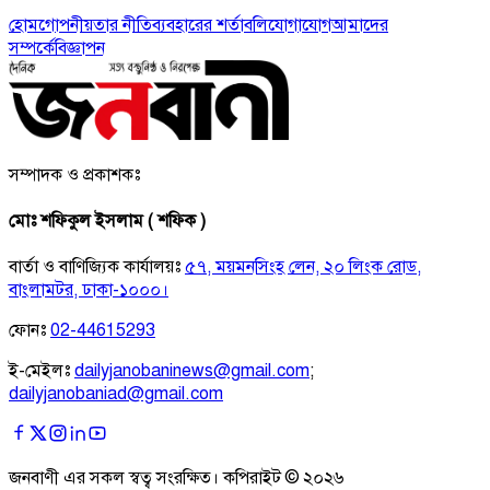
হোম
গোপনীয়তার নীতি
ব্যবহারের শর্তাবলি
যোগাযোগ
আমাদের
সম্পর্কে
বিজ্ঞাপন
সম্পাদক ও প্রকাশকঃ
মোঃ শফিকুল ইসলাম ( শফিক )
বার্তা ও বাণিজ্যিক কার্যালয়ঃ
৫৭, ময়মনসিংহ লেন, ২০ লিংক রোড,
বাংলামটর, ঢাকা-১০০০।
ফোনঃ
02-44615293
ই-মেইলঃ
dailyjanobaninews@gmail.com
;
dailyjanobaniad@gmail.com
জনবাণী এর সকল স্বত্ব সংরক্ষিত। কপিরাইট ©
২০২৬