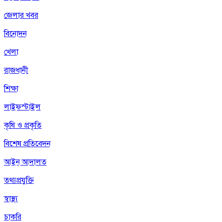
জেলার খবর
বিনোদন
খেলা
রাজধানী
শিক্ষা
লাইফস্টাইল
কৃষি ও প্রকৃতি
বিশেষ প্রতিবেদন
আইন আদালত
তথ্যপ্রযুক্তি
স্বাস্থ্য
চাকরি