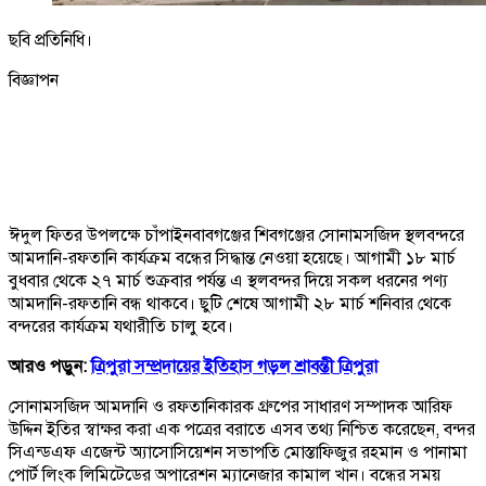
ছবি প্রতিনিধি।
বিজ্ঞাপন
ঈদুল ফিতর উপলক্ষে চাঁপাইনবাবগঞ্জের শিবগঞ্জের সোনামসজিদ স্থলবন্দরে
আমদানি-রফতানি কার্যক্রম বন্ধের সিদ্ধান্ত নেওয়া হয়েছে। আগামী ১৮ মার্চ
বুধবার থেকে ২৭ মার্চ শুক্রবার পর্যন্ত এ স্থলবন্দর দিয়ে সকল ধরনের পণ্য
আমদানি-রফতানি বন্ধ থাকবে। ছুটি শেষে আগামী ২৮ মার্চ শনিবার থেকে
বন্দরের কার্যক্রম যথারীতি চালু হবে।
আরও পড়ুন:
ত্রিপুরা সম্প্রদায়ের ইতিহাস গড়ল শ্রাবন্তী ত্রিপুরা
সোনামসজিদ আমদানি ও রফতানিকারক গ্রুপের সাধারণ সম্পাদক আরিফ
উদ্দিন ইতির স্বাক্ষর করা এক পত্রের বরাতে এসব তথ্য নিশ্চিত করেছেন, বন্দর
সিএন্ডএফ এজেন্ট অ্যাসোসিয়েশন সভাপতি মোস্তাফিজুর রহমান ও পানামা
পোর্ট লিংক লিমিটেডের অপারেশন ম্যানেজার কামাল খান। বন্ধের সময়