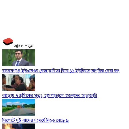
আরও পড়ুন
বাকেরগঞ্জে ইউএনওর স্বেচ্ছাচারিতা ঘিরে ১১ ইউনিয়নে নাগরিক সেবা বন্ধ
বগুড়ায় ৭ শ্রমিকের মৃত্যু, হাসপাতালে স্বজনদের আহাজারি
সিলেটে দুই বাসের সংঘর্ষে নিহত বেড়ে ৯