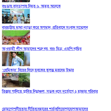
বগুড়ায় বাসচাপায় নিহত ৬, আহত অনেকে
বারহাট্টায় মাথা ন্যাড়া করে অপমান, প্রতিবাদে সংবাদ সম্মেলন
আওয়ামী লীগ আমাদের শত্রু নয়, বরং মিত্র: এমপি নাছির
‘প্রেমিকার’ বিয়ের দিনে যুবকের ঝুলন্ত মরদেহ উদ্ধার
তিস্তার পানিতে প্লাবিত নিম্নাঞ্চল, সড়ক ধসে দুর্ভোগে ২ হাজার পরিবার
হোম
গোপনীয়তার নীতি
ব্যবহারের শর্তাবলি
যোগাযোগ
আমাদের