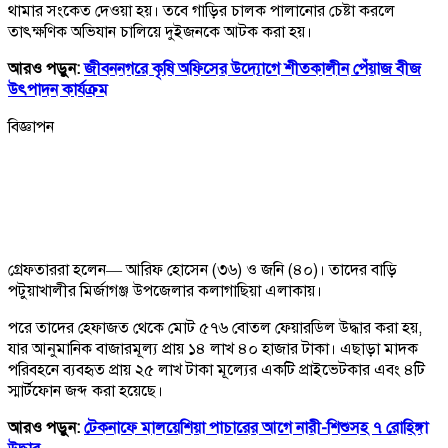
থামার সংকেত দেওয়া হয়। তবে গাড়ির চালক পালানোর চেষ্টা করলে
তাৎক্ষণিক অভিযান চালিয়ে দুইজনকে আটক করা হয়।
আরও পড়ুন:
জীবননগরে কৃষি অফিসের উদ্যোগে শীতকালীন পেঁয়াজ বীজ
উৎপাদন কার্যক্রম
বিজ্ঞাপন
গ্রেফতাররা হলেন— আরিফ হোসেন (৩৬) ও জনি (৪০)। তাদের বাড়ি
পটুয়াখালীর মির্জাগঞ্জ উপজেলার কলাগাছিয়া এলাকায়।
পরে তাদের হেফাজত থেকে মোট ৫৭৬ বোতল ফেয়ারডিল উদ্ধার করা হয়,
যার আনুমানিক বাজারমূল্য প্রায় ১৪ লাখ ৪০ হাজার টাকা। এছাড়া মাদক
পরিবহনে ব্যবহৃত প্রায় ২৫ লাখ টাকা মূল্যের একটি প্রাইভেটকার এবং ৪টি
স্মার্টফোন জব্দ করা হয়েছে।
আরও পড়ুন:
টেকনাফে মালয়েশিয়া পাচারের আগে নারী-শিশুসহ ৭ রোহিঙ্গা