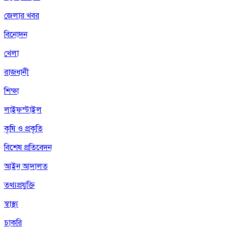
জেলার খবর
বিনোদন
খেলা
রাজধানী
শিক্ষা
লাইফস্টাইল
কৃষি ও প্রকৃতি
বিশেষ প্রতিবেদন
আইন আদালত
তথ্যপ্রযুক্তি
স্বাস্থ্য
চাকরি