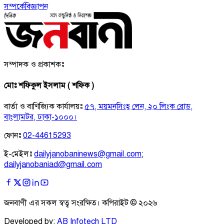
সম্পর্কে
বিজ্ঞাপন
সম্পাদক ও প্রকাশকঃ
মোঃ শফিকুল ইসলাম ( শফিক )
বার্তা ও বাণিজ্যিক কার্যালয়ঃ
৫৭, ময়মনসিংহ লেন, ২০ লিংক রোড,
বাংলামটর, ঢাকা-১০০০।
ফোনঃ
02-44615293
ই-মেইলঃ
dailyjanobaninews@gmail.com
;
dailyjanobaniad@gmail.com
জনবাণী এর সকল স্বত্ব সংরক্ষিত। কপিরাইট ©
২০২৬
Developed by:
AB Infotech LTD