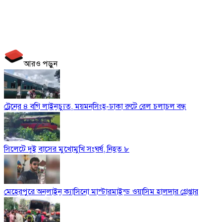
আরও পড়ুন
ট্রেনের ৪ বগি লাইনচ্যুত, ময়মনসিংহ-ঢাকা রুটে রেল চলাচল বন্ধ
সিলেটে দুই বাসের মুখোমুখি সংঘর্ষ, নিহত ৮
মেহেরপুরে অনলাইন ক্যাসিনো মাস্টারমাইন্ড ওয়াসিম হালদার গ্রেপ্তার