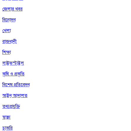
জেলার খবর
বিনোদন
খেলা
রাজধানী
শিক্ষা
লাইফস্টাইল
কৃষি ও প্রকৃতি
বিশেষ প্রতিবেদন
আইন আদালত
তথ্যপ্রযুক্তি
স্বাস্থ্য
চাকরি