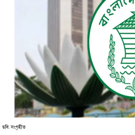
ছবি: সংগৃহীত