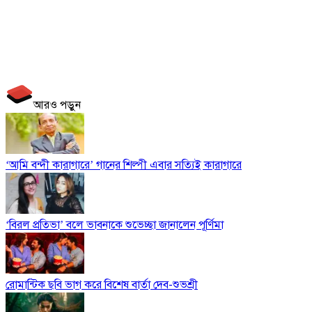
আরও পড়ুন
‘আমি বন্দী কারাগারে’ গানের শিল্পী এবার সত্যিই কারাগারে
‘বিরল প্রতিভা’ বলে ভাবনাকে শুভেচ্ছা জানালেন পূর্ণিমা
রোমান্টিক ছবি ভাগ করে বিশেষ বার্তা দেব-শুভশ্রী