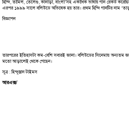
হিন্দি, তামিল, তেলেগু, কানাড়া, বাংলা’সহ একাধিক ভাষায় গান রেকর্ড ক
এরপর ১৯৯৯ সালে বলিউডে অভিষেক হয় তার। প্রথম হিন্দি গানটির নাম ‘তা
বিজ্ঞাপন
তারপরের ইতিহাসটা কম-বেশি সবারই জানা। বলিউডের সিনেমায় অন্যতম জনপ্
মতো আড়ালেই থেকে গেছেন।
সূত্র : হিন্দুস্তান টাইমস
আরএক্স/