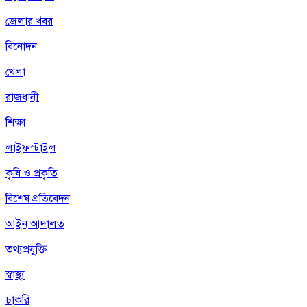
জেলার খবর
বিনোদন
খেলা
রাজধানী
শিক্ষা
লাইফস্টাইল
কৃষি ও প্রকৃতি
বিশেষ প্রতিবেদন
আইন আদালত
তথ্যপ্রযুক্তি
স্বাস্থ্য
চাকরি