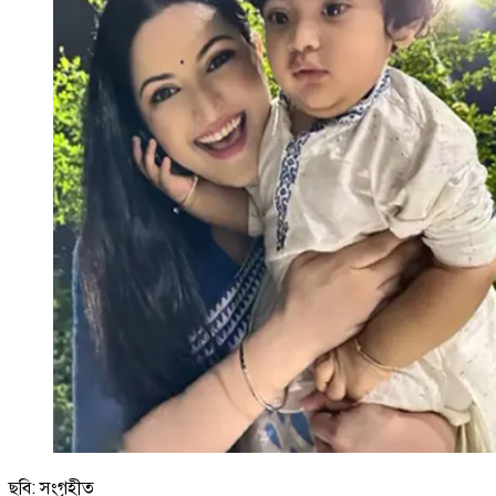
ছবি: সংগৃহীত