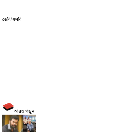
জেবি/এসবি
আরও পড়ুন