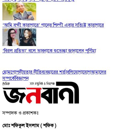
‘আমি বন্দী কারাগারে’ গানের শিল্পী এবার সত্যিই কারাগারে
‘বিরল প্রতিভা’ বলে ভাবনাকে শুভেচ্ছা জানালেন পূর্ণিমা
হোম
গোপনীয়তার নীতি
ব্যবহারের শর্তাবলি
যোগাযোগ
আমাদের
সম্পর্কে
বিজ্ঞাপন
সম্পাদক ও প্রকাশকঃ
মোঃ শফিকুল ইসলাম ( শফিক )