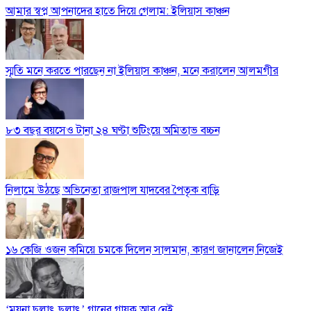
আমার স্বপ্ন আপনাদের হাতে দিয়ে গেলাম: ইলিয়াস কাঞ্চন
স্মৃতি মনে করতে পারছেন না ইলিয়াস কাঞ্চন, মনে করালেন আলমগীর
৮৩ বছর বয়সেও টানা ২৪ ঘণ্টা শুটিংয়ে অমিতাভ বচ্চন
নিলামে উঠছে অভিনেতা রাজপাল যাদবের পৈতৃক বাড়ি
১৬ কেজি ওজন কমিয়ে চমকে দিলেন সালমান, কারণ জানালেন নিজেই
‘ময়না ছলাৎ ছলাৎ’ গানের গায়ক আর নেই