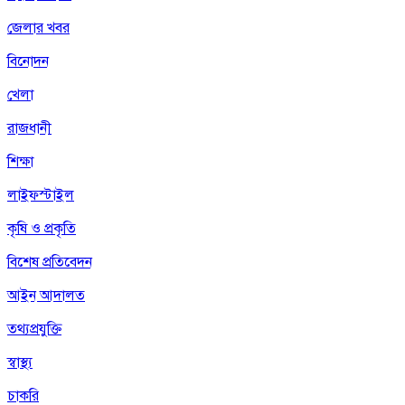
জেলার খবর
বিনোদন
খেলা
রাজধানী
শিক্ষা
লাইফস্টাইল
কৃষি ও প্রকৃতি
বিশেষ প্রতিবেদন
আইন আদালত
তথ্যপ্রযুক্তি
স্বাস্থ্য
চাকরি