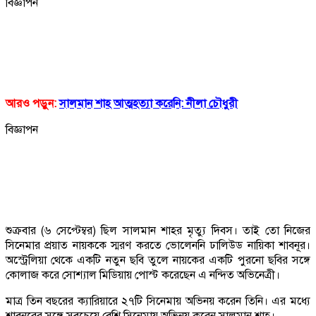
বিজ্ঞাপন
আরও পড়ুন:
সালমান শাহ আত্মহত্যা করেনি: নীলা চৌধুরী
বিজ্ঞাপন
শুক্রবার (৬ সেপ্টেম্বর) ছিল সালমান শাহর মৃত্যু দিবস। তাই তো নিজের
সিনেমার প্রয়াত নায়ককে স্মরণ করতে ভোলেননি ঢালিউড নায়িকা শাবনূর।
অস্ট্রেলিয়া থেকে একটি নতুন ছবি তুলে নায়কের একটি পুরনো ছবির সঙ্গে
কোলাজ করে সোশ্যাল মিডিয়ায় পোস্ট করেছেন এ নন্দিত অভিনেত্রী।
মাত্র তিন বছরের ক্যারিয়ারে ২৭টি সিনেমায় অভিনয় করেন তিনি। এর মধ্যে
শাবনূরের সঙ্গে সবচেয়ে বেশি সিনেমায় অভিনয় করেন সালমান শাহ।