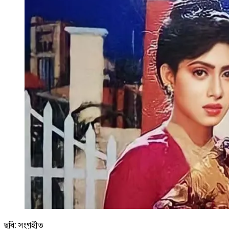
ছবি: সংগৃহীত