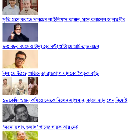
স্মৃতি মনে করতে পারছেন না ইলিয়াস কাঞ্চন, মনে করালেন আলমগীর
৮৩ বছর বয়সেও টানা ২৪ ঘণ্টা শুটিংয়ে অমিতাভ বচ্চন
নিলামে উঠছে অভিনেতা রাজপাল যাদবের পৈতৃক বাড়ি
১৬ কেজি ওজন কমিয়ে চমকে দিলেন সালমান, কারণ জানালেন নিজেই
‘ময়না ছলাৎ ছলাৎ’ গানের গায়ক আর নেই