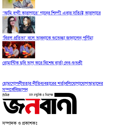
‘আমি বন্দী কারাগারে’ গানের শিল্পী এবার সত্যিই কারাগারে
‘বিরল প্রতিভা’ বলে ভাবনাকে শুভেচ্ছা জানালেন পূর্ণিমা
রোমান্টিক ছবি ভাগ করে বিশেষ বার্তা দেব-শুভশ্রী
হোম
গোপনীয়তার নীতি
ব্যবহারের শর্তাবলি
যোগাযোগ
আমাদের
সম্পর্কে
বিজ্ঞাপন
সম্পাদক ও প্রকাশকঃ