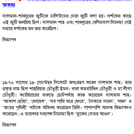
আকবর
সালমান-শাবনূরের জুটিকে ঢালিউডের সেরা জুটি বলা হয়। দর্শকের কাছে
এই জুটি জনপ্রিয় ছিল। সালমান শাহ এবং শাবনূরের বেশিরভাগ সিনেমা সেই
সময়ে দর্শকের মন জয় করেছিল।
বিজ্ঞাপন
১৯৭০ সালের ১৯ সেপ্টেম্বর সিলেটে জন্মগ্রহণ করেন সালমান শাহ। তার
প্রকৃত নাম ছিল শাহরিয়ার চৌধুরী ইমন। বাবা কমরউদ্দিন চৌধুরী ও মা নীলা
চৌধুরী। ক্যারিয়ারের শুরুতে ছোটপর্দায় কাজ করেছেন সালমান শাহ।
‘আকাশ ছোঁয়া’, ‘দোয়েল’, ‘সব পাখি ঘরে ফেরে’, ‘সৈকতে সারস’, ‘নয়ন’ ও
‘স্বপ্নের পৃথিবী’ নাটকে অভিনয় করেছেন তিনি। পাশাপাশি অনেক বিজ্ঞাপনও
করেছেন। এ তারকার সবশেষ সিনেমা ছিল ‘বুকের ভেতর আগুন’।
বিজ্ঞাপন