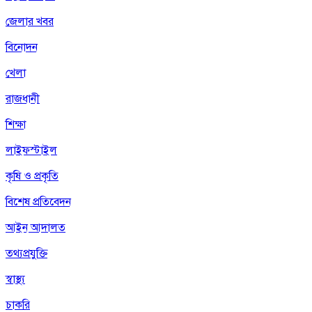
জেলার খবর
বিনোদন
খেলা
রাজধানী
শিক্ষা
লাইফস্টাইল
কৃষি ও প্রকৃতি
বিশেষ প্রতিবেদন
আইন আদালত
তথ্যপ্রযুক্তি
স্বাস্থ্য
চাকরি