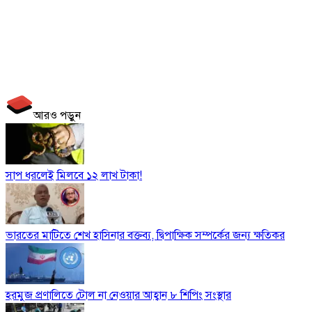
আরও পড়ুন
সাপ ধরলেই মিলবে ১২ লাখ টাকা!
ভারতের মাটিতে শেখ হাসিনার বক্তব্য, দ্বিপাক্ষিক সম্পর্কের জন্য ক্ষতিকর
হরমুজ প্রণালিতে টোল না নেওয়ার আহ্বান ৮ শিপিং সংস্থার