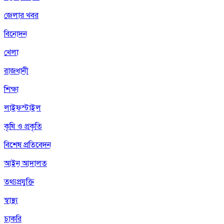
জেলার খবর
বিনোদন
খেলা
রাজধানী
শিক্ষা
লাইফস্টাইল
কৃষি ও প্রকৃতি
বিশেষ প্রতিবেদন
আইন আদালত
তথ্যপ্রযুক্তি
স্বাস্থ্য
চাকরি