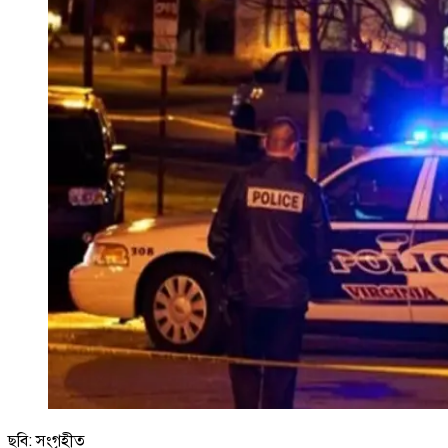
ছবি: সংগৃহীত