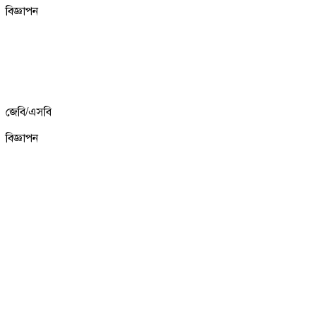
বিজ্ঞাপন
জেবি/এসবি
বিজ্ঞাপন