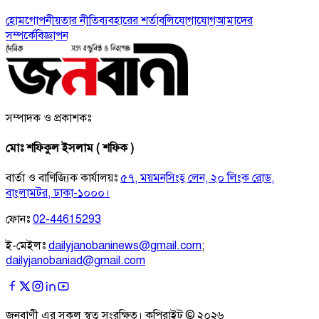
হোম
গোপনীয়তার নীতি
ব্যবহারের শর্তাবলি
যোগাযোগ
আমাদের
সম্পর্কে
বিজ্ঞাপন
সম্পাদক ও প্রকাশকঃ
মোঃ শফিকুল ইসলাম ( শফিক )
বার্তা ও বাণিজ্যিক কার্যালয়ঃ
৫৭, ময়মনসিংহ লেন, ২০ লিংক রোড,
বাংলামটর, ঢাকা-১০০০।
ফোনঃ
02-44615293
ই-মেইলঃ
dailyjanobaninews@gmail.com
;
dailyjanobaniad@gmail.com
জনবাণী এর সকল স্বত্ব সংরক্ষিত। কপিরাইট ©
২০২৬