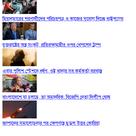
মিয়ানমারের শরণার্থীদের পরিচয়পত্র ও কাজের সুযোগ দিচ্ছে থাইল্যান্ড
যুক্তরাষ্ট্রের অস্ত্র সংকট, প্রতিরক্ষামন্ত্রীর ওপর খেপলেন ট্রাম্প
এবার পুলিশ স্টেশনে ধর্ষণ, ওই থানার সব কর্মকর্তা বরখাস্ত
বাংলাদেশে যা চলছে, তা অমানবিক: বিজেপি নেতা দিলীপ ঘোষ
জাপানের সমালোচনার পর ক্ষেপণাস্ত্র ছুড়ল উত্তর কোরিয়া