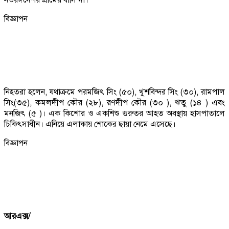
বিজ্ঞাপন
নিহতরা হলেন, যথাক্রমে পরমজিৎ সিং (৫০), খুশবিন্দর সিং (৩০), রামপাল
সিং(৩৫), কমলদীপ কৌর (২৮), রণদীপ কৌর (৩০ ), ঋতু (১৪ ) এবং
মনজিৎ (৫ )। এক কিশোর ও একশিশু গুরুতর আহত অবস্থায় হাসপাতালে
চিকিৎসাধীন। এনিয়ে এলাকায় শোকের ছায়া নেমে এসেছে।
বিজ্ঞাপন
আরএক্স/