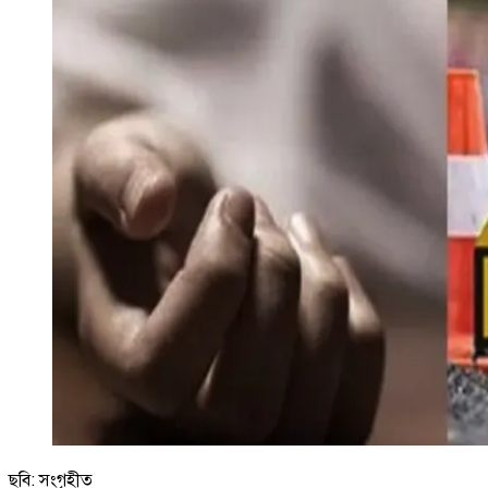
ছবি: সংগৃহীত