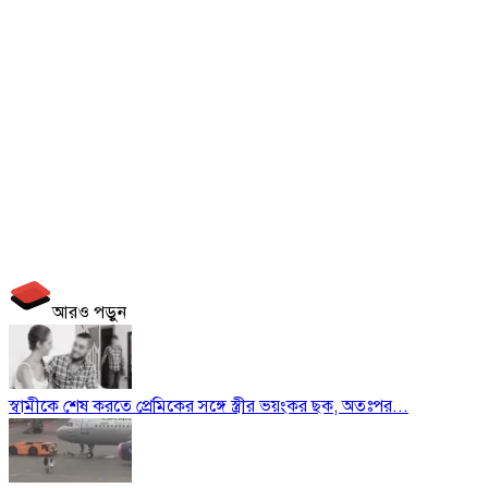
আরও পড়ুন
স্বামীকে শেষ করতে প্রেমিকের সঙ্গে স্ত্রীর ভয়ংকর ছক, অতঃপর...