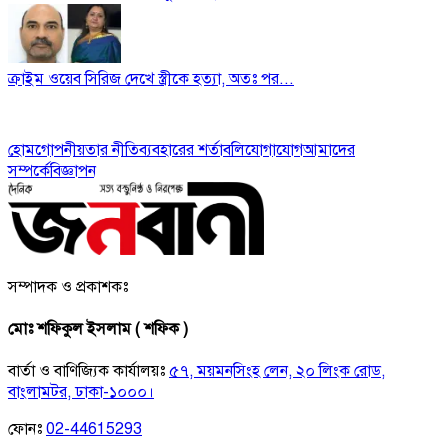
ক্রাইম ওয়েব সিরিজ দেখে স্ত্রীকে হত্যা, অতঃ পর...
হোম
গোপনীয়তার নীতি
ব্যবহারের শর্তাবলি
যোগাযোগ
আমাদের
সম্পর্কে
বিজ্ঞাপন
সম্পাদক ও প্রকাশকঃ
মোঃ শফিকুল ইসলাম ( শফিক )
বার্তা ও বাণিজ্যিক কার্যালয়ঃ
৫৭, ময়মনসিংহ লেন, ২০ লিংক রোড,
বাংলামটর, ঢাকা-১০০০।
ফোনঃ
02-44615293