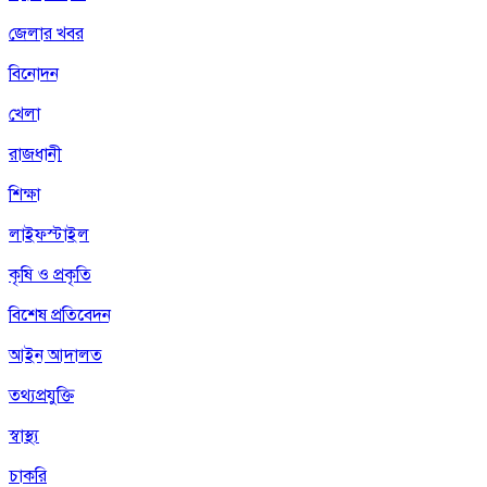
জেলার খবর
বিনোদন
খেলা
রাজধানী
শিক্ষা
লাইফস্টাইল
কৃষি ও প্রকৃতি
বিশেষ প্রতিবেদন
আইন আদালত
তথ্যপ্রযুক্তি
স্বাস্থ্য
চাকরি