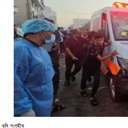
ছবি: সংগৃহীত