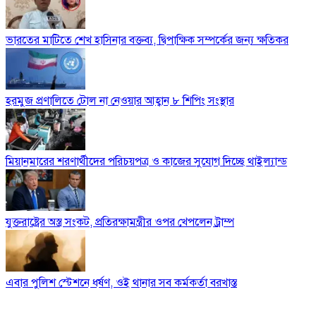
ভারতের মাটিতে শেখ হাসিনার বক্তব্য, দ্বিপাক্ষিক সম্পর্কের জন্য ক্ষতিকর
হরমুজ প্রণালিতে টোল না নেওয়ার আহ্বান ৮ শিপিং সংস্থার
মিয়ানমারের শরণার্থীদের পরিচয়পত্র ও কাজের সুযোগ দিচ্ছে থাইল্যান্ড
যুক্তরাষ্ট্রের অস্ত্র সংকট, প্রতিরক্ষামন্ত্রীর ওপর খেপলেন ট্রাম্প
এবার পুলিশ স্টেশনে ধর্ষণ, ওই থানার সব কর্মকর্তা বরখাস্ত