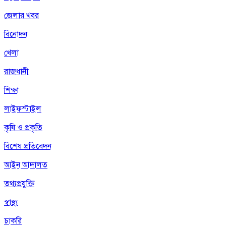
জেলার খবর
বিনোদন
খেলা
রাজধানী
শিক্ষা
লাইফস্টাইল
কৃষি ও প্রকৃতি
বিশেষ প্রতিবেদন
আইন আদালত
তথ্যপ্রযুক্তি
স্বাস্থ্য
চাকরি