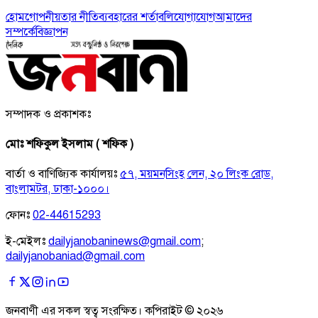
হোম
গোপনীয়তার নীতি
ব্যবহারের শর্তাবলি
যোগাযোগ
আমাদের
সম্পর্কে
বিজ্ঞাপন
সম্পাদক ও প্রকাশকঃ
মোঃ শফিকুল ইসলাম ( শফিক )
বার্তা ও বাণিজ্যিক কার্যালয়ঃ
৫৭, ময়মনসিংহ লেন, ২০ লিংক রোড,
বাংলামটর, ঢাকা-১০০০।
ফোনঃ
02-44615293
ই-মেইলঃ
dailyjanobaninews@gmail.com
;
dailyjanobaniad@gmail.com
জনবাণী এর সকল স্বত্ব সংরক্ষিত। কপিরাইট ©
২০২৬