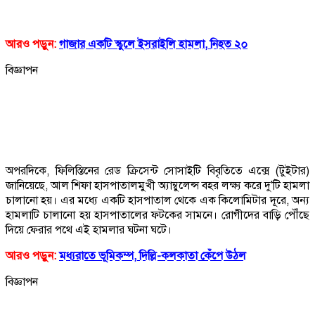
আরও পড়ুন:
গাজার একটি স্কুলে ইসরাইলি হামলা, নিহত ২০
বিজ্ঞাপন
অপরদিকে, ফিলিস্তিনের রেড ক্রিসেন্ট সোসাইটি বিবৃতিতে এক্সে (টুইটার)
জানিয়েছে, আল শিফা হাসপাতালমুখী অ্যাম্বুলেন্স বহর লক্ষ্য করে দু'টি হামলা
চালানো হয়। এর মধ্যে একটি হাসপাতাল থেকে এক কিলোমিটার দূরে, অন্য
হামলাটি চালানো হয় হাসপাতালের ফটকের সামনে। রোগীদের বাড়ি পৌঁছে
দিয়ে ফেরার পথে এই হামলার ঘটনা ঘটে।
আরও পড়ুন:
মধ‍্যরাতে ভূমিকম্প, দিল্লি-কলকাতা কেঁপে উঠল
বিজ্ঞাপন