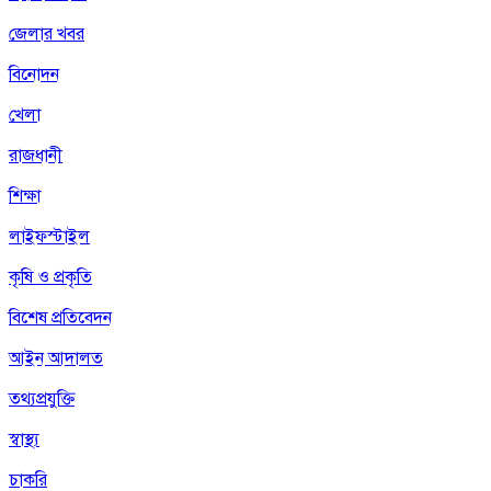
জেলার খবর
বিনোদন
খেলা
রাজধানী
শিক্ষা
লাইফস্টাইল
কৃষি ও প্রকৃতি
বিশেষ প্রতিবেদন
আইন আদালত
তথ্যপ্রযুক্তি
স্বাস্থ্য
চাকরি