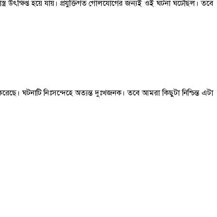
্র উৎক্ষিপ্ত হয়ে যায়। প্রযুক্তিগত গোলযোগের জন্যই ওই ঘটনা ঘটেছিল। তবে
ছে। ঘটনাটি নিঃসন্দেহে অত্যন্ত দুঃখজনক। তবে আমরা কিছুটা নিশ্চিন্ত এটা