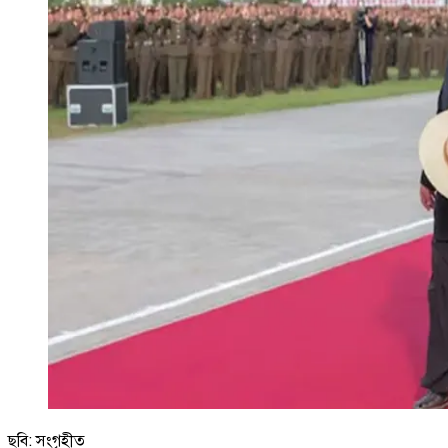
ছবি: সংগৃহীত