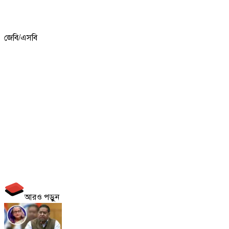
জেবি/এসবি
আরও পড়ুন