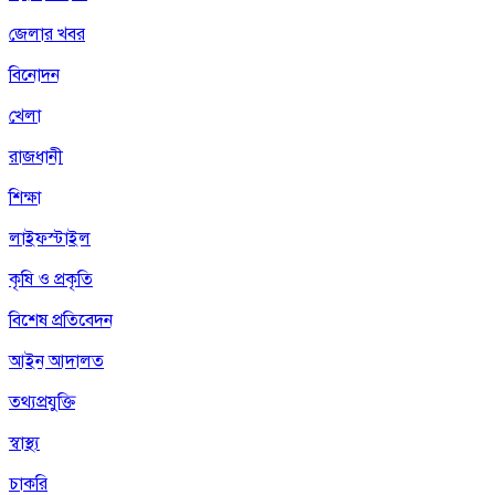
জেলার খবর
বিনোদন
খেলা
রাজধানী
শিক্ষা
লাইফস্টাইল
কৃষি ও প্রকৃতি
বিশেষ প্রতিবেদন
আইন আদালত
তথ্যপ্রযুক্তি
স্বাস্থ্য
চাকরি