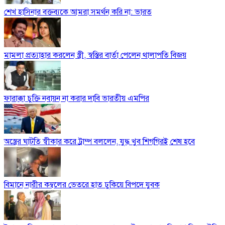
শেখ হাসিনার বক্তব্যকে আমরা সমর্থন করি না: ভারত
মামলা প্রত্যাহার করলেন স্ত্রী, স্বস্তির বার্তা পেলেন থালাপতি বিজয়
ফারাক্কা চুক্তি নবায়ন না করার দাবি ভারতীয় এমপির
অস্ত্রের ঘাটতি স্বীকার করে ট্রাম্প বললেন, যুদ্ধ খুব শিগগিরই শেষ হবে
বিমানে নারীর কম্বলের ভেতরে হাত ঢুকিয়ে বিপদে যুবক