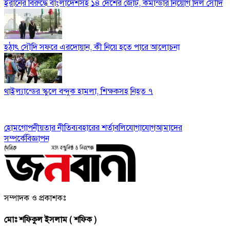
ইরানের বিরুদ্ধে বাংলাদেশসহ ১৪ দেশের জোট, কমান্ডার নিয়োগ দিল সৌদি
হঠাৎ সৌদি সফরে এরদোয়ান, কী নিয়ে হতে পারে আলোচনা
থাইল্যান্ডের স্কুলে বন্দুক হামলা, শিক্ষকসহ নিহত ৭
হোম
গোপনীয়তার নীতি
ব্যবহারের শর্তাবলি
যোগাযোগ
আমাদের
সম্পর্কে
বিজ্ঞাপন
সম্পাদক ও প্রকাশকঃ
মোঃ শফিকুল ইসলাম ( শফিক )