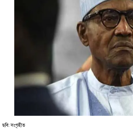
ছবি: সংগৃহীত