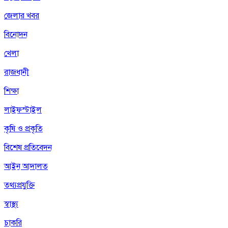
জেলার খবর
বিনোদন
খেলা
রাজধানী
শিক্ষা
লাইফস্টাইল
কৃষি ও প্রকৃতি
বিশেষ প্রতিবেদন
আইন আদালত
তথ্যপ্রযুক্তি
স্বাস্থ্য
চাকরি